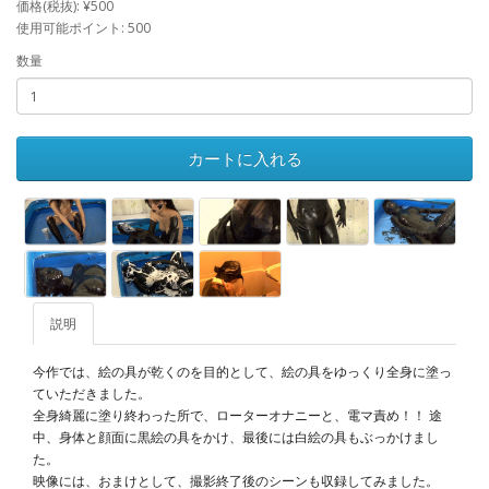
価格(税抜): ¥500
使用可能ポイント: 500
数量
カートに入れる
説明
今作では、絵の具が乾くのを目的として、絵の具をゆっくり全身に塗っ
ていただきました。
全身綺麗に塗り終わった所で、ローターオナニーと、電マ責め！！ 途
中、身体と顔面に黒絵の具をかけ、最後には白絵の具もぶっかけまし
た。
映像には、おまけとして、撮影終了後のシーンも収録してみました。