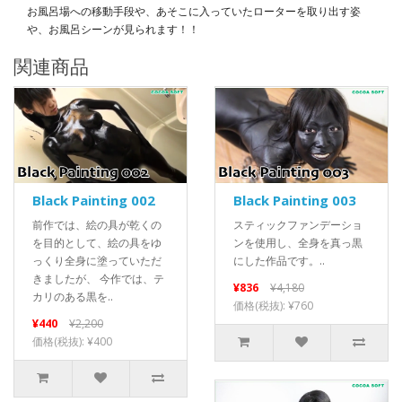
お風呂場への移動手段や、あそこに入っていたローターを取り出す姿
や、お風呂シーンが見られます！！
関連商品
Black Painting 002
Black Painting 003
前作では、絵の具が乾くの
スティックファンデーショ
を目的として、絵の具をゆ
ンを使用し、全身を真っ黒
っくり全身に塗っていただ
にした作品です。..
きましたが、 今作では、テ
¥836
¥4,180
カリのある黒を..
価格(税抜): ¥760
¥440
¥2,200
価格(税抜): ¥400