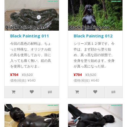
Black Painting 011
Black Painting 012
今回の黒色の材料は、ちょ
シリーズ第１２弾です。今
っと特殊な、オリジナル絵
作は、まず顔から塗り始
の具を使用しており、目に
め、真っ黒な顔の状態で、
入っても痛く無い、絵の具
全身を塗り始めます。全身
を使用しておりま..
が真っ黒になった状..
¥704
¥3,520
¥704
¥3,520
価格(税抜): ¥640
価格(税抜): ¥640