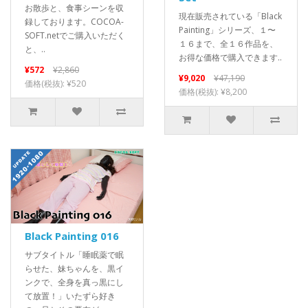
お散歩と、食事シーンを収
現在販売されている「Black
録しております。COCOA-
Painting」シリーズ、１〜
SOFT.netでご購入いただく
１６まで、全１６作品を、
と、..
お得な価格で購入できます..
¥572
¥2,860
¥9,020
¥47,190
価格(税抜): ¥520
価格(税抜): ¥8,200
Black Painting 016
サブタイトル「睡眠薬で眠
らせた、妹ちゃんを、黒イ
ンクで、全身を真っ黒にし
て放置！」いたずら好き