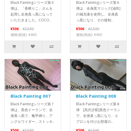
Black Paintingシリーズ第５
Black Paintingシリーズ第６
弾は、「香椎りこ」さんを
弾は、全身黒マジック[油性]
起用し全身真っ黒になって
の補充液を使用し、全身真
いただきました。COCO..
っ黒になり、その後制..
¥506
¥2,530
¥506
¥2,530
価格(税抜): ¥460
価格(税抜): ¥460
Black Painting 007
Black Painting 008
Black Paintingシリーズ第７
Black Paintingシリーズ第８
弾は、黒色ドーランで、全
弾 [高沢沙那]黒色ドーラン
身真っ黒で、亀甲縛り、ア
で、全身真っ黒になり、エ
ングルワイダー、ストッキ..
プロンを付けお部屋の..
¥506
¥2,530
¥506
¥2,530