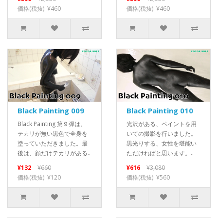
価格(税抜): ¥460
価格(税抜): ¥460
Black Painting 009
Black Painting 010
Black Painting 第９弾は、
光沢がある、ペイントを用
テカリが無い黒色で全身を
いての撮影を行いました。
塗っていただきました。最
黒光りする、女性を堪能い
後は、顔だけテカリがある..
ただければと思います。..
¥132
¥660
¥616
¥3,080
価格(税抜): ¥120
価格(税抜): ¥560