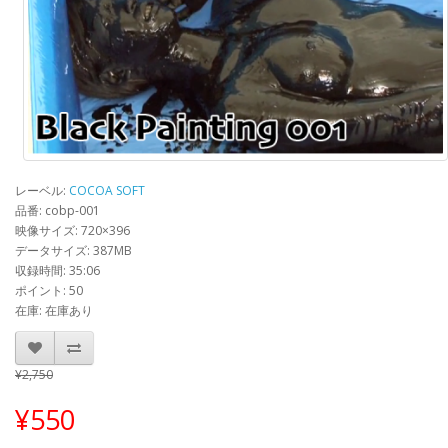
レーベル:
COCOA SOFT
品番: cobp-001
映像サイズ: 720×396
データサイズ: 387MB
収録時間: 35:06
ポイント: 50
在庫: 在庫あり
¥2,750
¥550