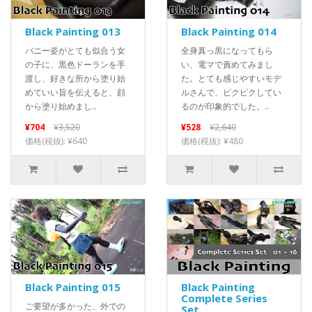
Black Painting 013
Black Painting 014
バニー姿がとても似合う女
全身真っ黒になってもら
の子に、黒色ドーランを手
い、電マで責めてみまし
渡し、好きな所から塗り始
た。とても感じやすいモデ
めていい旨を伝えると、顔
ルさんで、ピクピクしてい
から塗り始めまし..
るのが印象的でした。..
¥704
¥3,520
¥528
¥2,640
価格(税抜): ¥640
価格(税抜): ¥480
Black Painting 015
Black Painting
Complete Series
ご要望が多かった、外での
Set