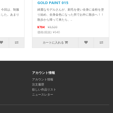
GOLD PAINT 015
。今回は、制服
綺麗なモデルさんが、刷毛を使い全身に金粉を塗
ました。あまり
り始め、全身金色になった所でお外に散歩へ！！
散歩から帰って来たら、..
¥704
¥3,520
価格(税抜): ¥640
カートに入れる
アカウント情報
アカウント情報
注文履歴
欲しい作品リスト
ニュースレター