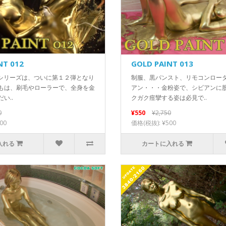
NT 012
GOLD PAINT 013
INTシリーズは、ついに第１２弾となり
制服、黒パンスト、リモコンロー
もは、刷毛やローラーで、全身を金
アン・・・金粉姿で、シビアンに
い..
クガク痙攣する姿は必見で..
0
¥550
¥2,750
00
価格(税抜): ¥500
入れる
カートに入れる