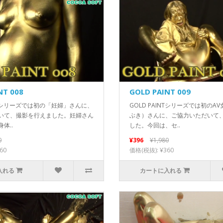
NT 008
GOLD PAINT 009
INTシリーズでは初の「妊婦」さんに、
GOLD PAINTシリーズでは初のA
いて、撮影を行えました。妊婦さん
ぶき）さんに、ご協力いただいて
体..
した。今回は、セ..
0
¥396
¥1,980
60
価格(税抜): ¥360
入れる
カートに入れる