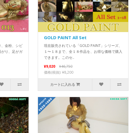
GOLD PAINT All Set
タ、金粉、シビ
現在販売されている「GOLD PAINT」シリーズ、
股がり、足がガ
１〜１８まで、全１８作品を、お得な価格で購入
できます。このセ..
¥9,020
¥46,750
価格(税抜): ¥8,200
カートに入れる