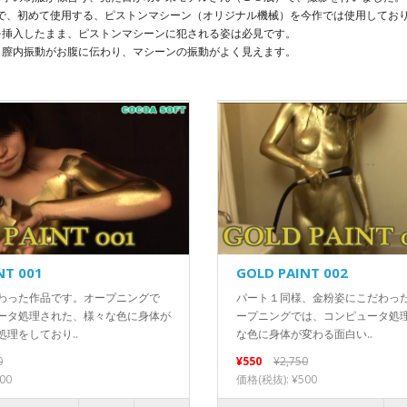
OFTで、初めて使用する、ピストンマシーン（オリジナル機械）を今作では使用してお
を挿入したまま、ピストンマシーンに犯される姿は必見です。
、膣内振動がお腹に伝わり、マシーンの振動がよく見えます。
NT 001
GOLD PAINT 002
わった作品です。オープニングで
パート１同様、金粉姿にこだわっ
ータ処理された、様々な色に身体が
ープニングでは、コンピュータ処
理をしており..
な色に身体が変わる面白い..
0
¥550
¥2,750
00
価格(税抜): ¥500