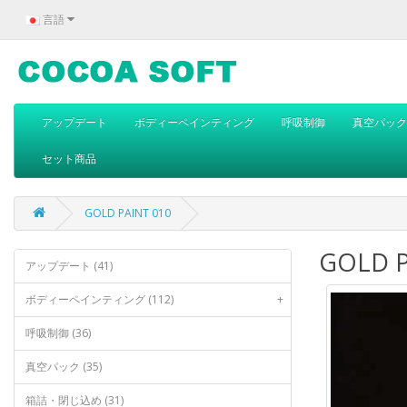
言語
アップデート
ボディーペインティング
呼吸制御
真空パック
セット商品
GOLD PAINT 010
GOLD P
アップデート (41)
ボディーペインティング (112)
+
呼吸制御 (36)
真空パック (35)
箱詰・閉じ込め (31)