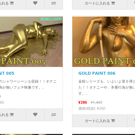
入れる
カートに入れる
NT 005
GOLD PAINT 006
のシャワーシーンも収録！！オナニ
金粉シリーズも、いよいよ第６弾
為が無いフェチ映像です。..
た！！オナニーや、本番行為が無
す。..
0
60
¥286
¥1,430
価格(税抜): ¥260
入れる
カートに入れる