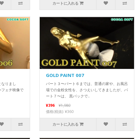
カートに入れる
GOLD PAINT 007
となりまし
パート３〜パート６までは、普通の家や、お風呂
いフェチ映像で
場での金粉女性を、さつえいしてきましたが、パ
ート７〜は、 黒バックで..
¥396
¥1,980
価格(税抜): ¥360
カートに入れる