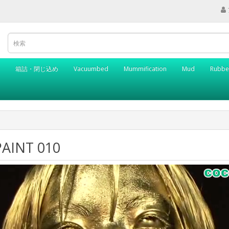
箱詰・閉じ込め
Vacuumbed
Mummification
Mud
Rubbe
AINT 010