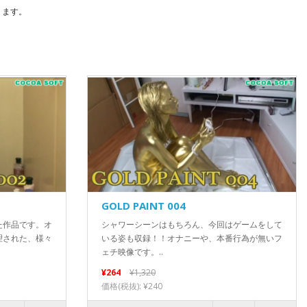
ります。
GOLD PAINT 004
た作品です。オ
シャワーシーンはもちろん、今回はゲームをして
理された、様々
いる姿も収録！！オナニーや、本番行為が無いフ
ェチ映像です。..
¥264
¥1,320
価格(税抜): ¥240