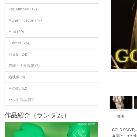
Vacuumbed (17)
Mummification (47)
Mud (29)
Rubber (25)
顔責め (24)
膨腹・大量浣腸 (7)
縦映像 (6)
その他 (62)
セット商品 (31)
作品紹介（ランダム）
説明
GOLD PA
今回は、まだ