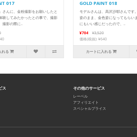
NT 017
GOLD PAINT 018
」さんに、金粉撮影をお願いしたと
モデルさんは、高沢沙耶さんです
体験してみたかったとの事で、撮影
姿のまま、金色姿になってもらい
撮影の際に..
にもいい感じだったので、..
0
¥704
¥3,520
40
価格(税抜): ¥640
入れる
カートに入れる
ビス
その他のサービス
レーベル
アフィリエイト
スペシャルプライス