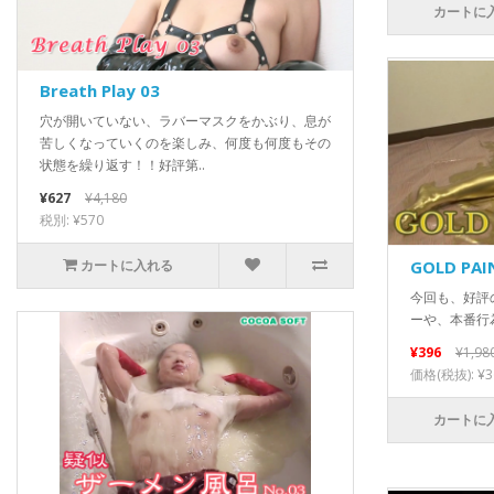
カートに
Breath Play 03
穴が開いていない、ラバーマスクをかぶり、息が
苦しくなっていくのを楽しみ、何度も何度もその
状態を繰り返す！！好評第..
¥627
¥4,180
税別: ¥570
GOLD PAI
カートに入れる
今回も、好評
ーや、本番行
¥396
¥1,98
価格(税抜): ¥3
カートに