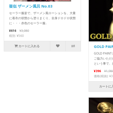
疑似 ザーメン風呂 No.03
セーラー服姿で、ザーメン風ローションを、大量
に着衣の状態から塗りまくり、全身ドロドロ状態
に・・・赤色のセーラー服..
¥616
¥3,080
税別: ¥560
GOLD PAI
カートに入れる
GOLD PA
ご協力いただ
という事で、身
¥396
¥1,98
価格(税抜): ¥3
カートに