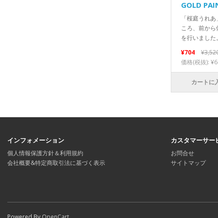
GOLD PAI
「桜庭うれあ
ころ、前から
を行いました。
¥704
¥3,52
価格(税抜): ¥6
カートに
インフォメーション
カスタマーサー
個人情報保護方針＆利用規約
お問合せ
会社概要&特定商取引法に基づく表示
サイトマップ
Powered By
OpenCart