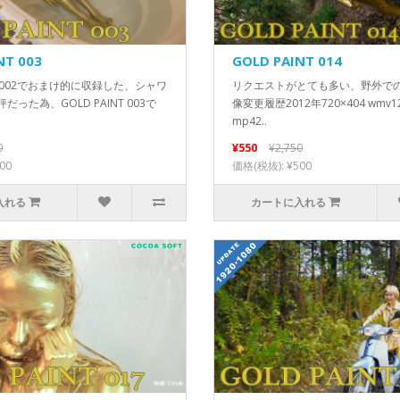
NT 003
GOLD PAINT 014
NT 002でおまけ的に収録した、シャワ
リクエストがとても多い、野外で
った為、GOLD PAINT 003で
像変更履歴2012年720×404 wmv12
mp42..
0
¥550
¥2,750
00
価格(税抜): ¥500
入れる
カートに入れる