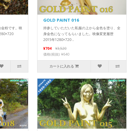
GOLD PAINT 016
の金粉です。映
持参していただいた私服の上から金色を塗り、全
80×720
身金色になってもらいました。映像変更履歴
2015年1280×720 ..
¥704
¥3,520
価格(税抜): ¥640
カートに入れる