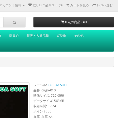
アカウント情報
欲しい作品リスト (0)
カートを見る
レジへ進む
0 点の商品 - ¥0
r
顔責め
膨腹・大量浣腸
縦映像
その他
レーベル:
COCOA SOFT
品番: cogo-010
映像サイズ: 720×396
データサイズ: 563MB
収録時間: 39:24
ポイント: 50
在庫: 在庫あり