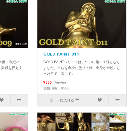
GOLD PAINT 011
V女優（春妃い
GOLD PAINTシリーズは、ついに第１１弾となり
、撮影を行えま
ました。自らを金粉に塗り上げ、全身が金粉にな
った所で、電マで..
¥550
¥2,750
価格(税抜): ¥500
カートに入れる