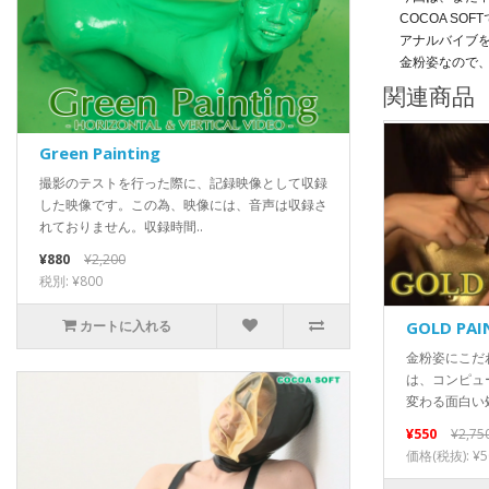
COCOA S
アナルバイブ
金粉姿なので
関連商品
Green Painting
撮影のテストを行った際に、記録映像として収録
した映像です。この為、映像には、音声は収録さ
れておりません。収録時間..
¥880
¥2,200
税別: ¥800
GOLD PAI
カートに入れる
金粉姿にこだ
は、コンピュ
変わる面白い処
¥550
¥2,75
価格(税抜): ¥5