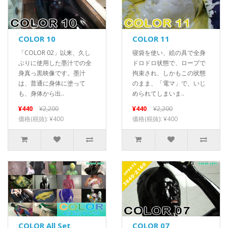
COLOR 10
COLOR 11
「COLOR 02」以来、久し
寝袋を使い、絵の具で全身
ぶりに使用した墨汁での全
ドロドロ状態で、ロープで
身真っ黒映像です。墨汁
拘束され、しかもこの状態
は、普通に身体に塗って
のまま、「電マ」で、いじ
も、身体から出..
められてしまいま..
¥440
¥2,200
¥440
¥2,200
価格(税抜): ¥400
価格(税抜): ¥400
COLOR All Set
COLOR 07