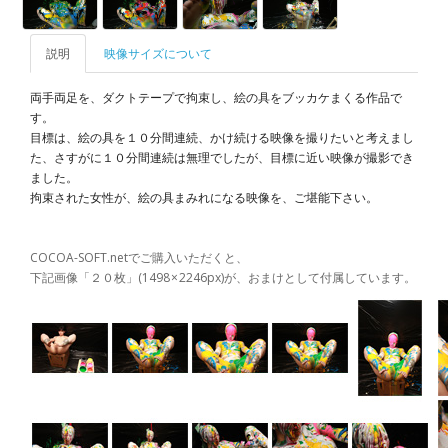
説明
映像サイズについて
両手両足を、ダクトテープで拘束し、絵の具をブッカケまくる作品で
す。
目標は、絵の具を１０分間連続、かけ続ける映像を撮りたいと考えまし
た、さすがに１０分間連続は無理でしたが、目標に近い映像が撮影でき
ました。
拘束された女性が、絵の具まみれになる映像を、ご堪能下さい。
COCOA-SOFT.netでご購入いただくと、
下記画像「２０枚」(
1498 × 2246px
)が、おまけとして付属しています。