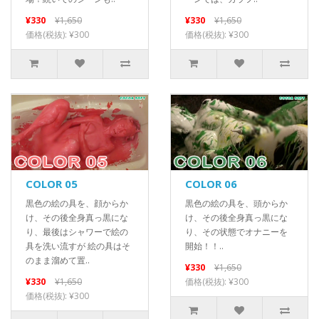
¥330
¥1,650
¥330
¥1,650
価格(税抜): ¥300
価格(税抜): ¥300
COLOR 05
COLOR 06
黒色の絵の具を、顔からか
黒色の絵の具を、頭からか
け、その後全身真っ黒にな
け、その後全身真っ黒にな
り、最後はシャワーで絵の
り、その状態でオナニーを
具を洗い流すが 絵の具はそ
開始！！..
のまま溜めて置..
¥330
¥1,650
¥330
¥1,650
価格(税抜): ¥300
価格(税抜): ¥300