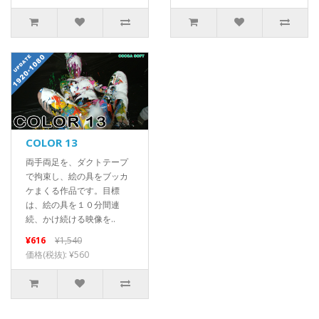
COLOR 13
両手両足を、ダクトテープ
で拘束し、絵の具をブッカ
ケまくる作品です。目標
は、絵の具を１０分間連
続、かけ続ける映像を..
¥616
¥1,540
価格(税抜): ¥560