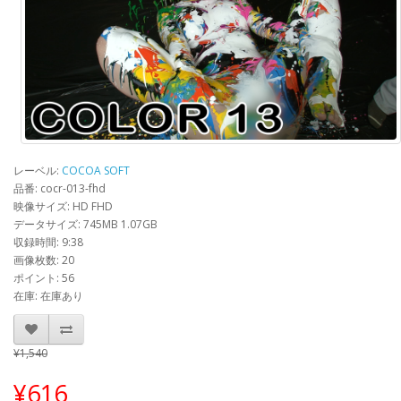
レーベル:
COCOA SOFT
品番: cocr-013-fhd
映像サイズ: HD FHD
データサイズ: 745MB 1.07GB
収録時間: 9:38
画像枚数: 20
ポイント: 56
在庫: 在庫あり
¥1,540
¥616