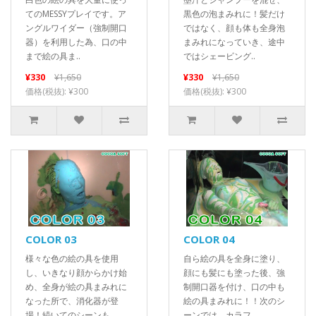
てのMESSYプレイです。ア
黒色の泡まみれに！髪だけ
ングルワイダー（強制開口
ではなく、顔も体も全身泡
器）を利用した為、口の中
まみれになっていき、途中
まで絵の具ま..
ではシェービング..
¥330
¥1,650
¥330
¥1,650
価格(税抜): ¥300
価格(税抜): ¥300
COLOR 03
COLOR 04
様々な色の絵の具を使用
自ら絵の具を全身に塗り、
し、いきなり顔からかけ始
顔にも髪にも塗った後、強
め、全身が絵の具まみれに
制開口器を付け、口の中も
なった所で、消化器が登
絵の具まみれに！！次のシ
場！続いてのシーンも..
ーンでは、カラフ..