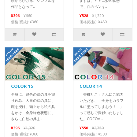
頭からかける、シンプルな
まずは、ビキニ姿の状態
作品となって..
で、白のペンキ..
¥396
¥660
¥528
¥1,320
価格(税抜): ¥360
価格(税抜): ¥480
COLOR 15
COLOR 14
全身に、緑色の絵の具を塗
「香椎りこ」さんにご協力
り込み、大量の絵の具に、
いただき、「全身をカラフ
顔を浸け、頭上から絵の具
ルに塗ってしまおう！！」
をかけ、全身緑色状態に、
って感じで撮影いたしまし
さらに白絵の具ま..
た。COCOA ..
¥396
¥1,320
¥550
¥2,750
価格(税抜): ¥360
価格(税抜): ¥500