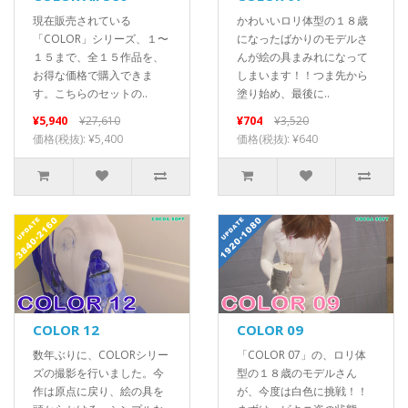
現在販売されている
かわいいロリ体型の１８歳
「COLOR」シリーズ、１〜
になったばかりのモデルさ
１５まで、全１５作品を、
んが絵の具まみれになって
お得な価格で購入できま
しまいます！！つま先から
す。こちらのセットの..
塗り始め、最後に..
¥5,940
¥27,610
¥704
¥3,520
価格(税抜): ¥5,400
価格(税抜): ¥640
COLOR 12
COLOR 09
数年ぶりに、COLORシリー
「COLOR 07」の、ロリ体
ズの撮影を行いました。今
型の１８歳のモデルさん
作は原点に戻り、絵の具を
が、今度は白色に挑戦！！