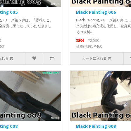
nting 005
Black Painting 006
intingシリーズ第５弾は、「香椎りこ」
Black Paintingシリーズ第６弾
全身真っ黒になっていただきまし
ク[油性]の補充液を使用し、全身
その後制..
0
¥506
¥2,530
60
価格(税抜): ¥460
入れる
カートに入れる
nting 008
Black Painting 009