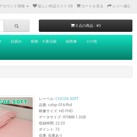
アカウント情報
欲しい作品リスト (0)
カートを見る
レジへ進む
0 点の商品 - ¥0
r
顔責め
膨腹・大量浣腸
縦映像
その他
レーベル:
COCOA SOFT
品番: cobp-016-fhd
映像サイズ: HD FHD
データサイズ: 970MB 1.3GB
収録時間: 22:20
ポイント: 72
在庫: 在庫あり