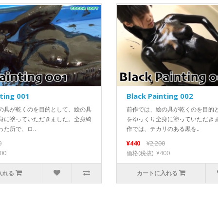
nting 001
Black Painting 002
の具が乾くのを目的として、絵の具
前作では、絵の具が乾くのを目的
身に塗っていただきました。全身綺
をゆっくり全身に塗っていただきま
た所で、ロ..
作では、テカリのある黒を..
0
¥440
¥2,200
00
価格(税抜): ¥400
入れる
カートに入れる