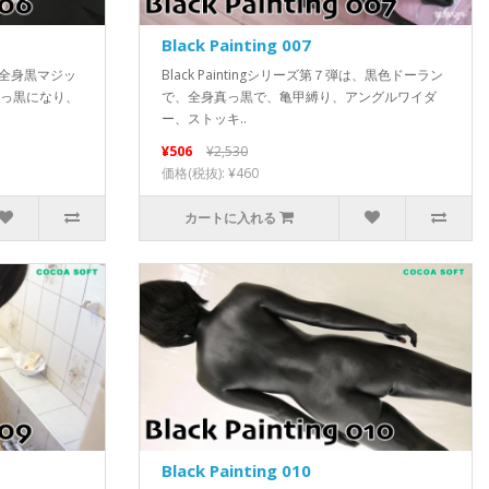
Black Painting 007
は、全身黒マジッ
Black Paintingシリーズ第７弾は、黒色ドーラン
真っ黒になり、
で、全身真っ黒で、亀甲縛り、アングルワイダ
ー、ストッキ..
¥506
¥2,530
価格(税抜): ¥460
カートに入れる
Black Painting 010