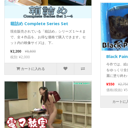
箱詰め Complete Series Set
現在販売されている「箱詰め」シリーズ１〜４ま
で、全４作品を、お得な価格で購入できます。セ
ット内の映像サイズは、下..
¥2,200
¥8,800
Black Pai
税別: ¥2,000
今作では、絵
カートに入れる
をゆっくり全
麗に塗り終わっ
¥550
¥2,75
価格(税抜): ¥5
カートに