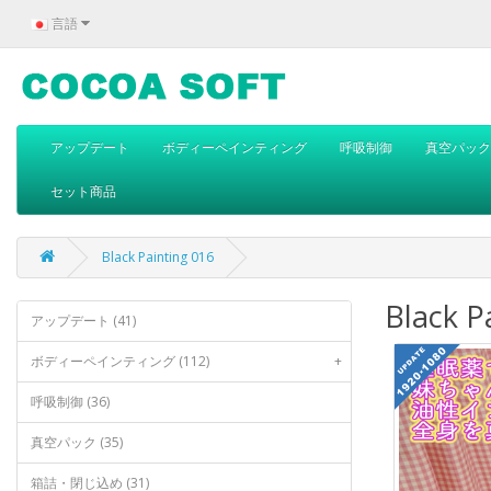
言語
アップデート
ボディーペインティング
呼吸制御
真空パック
セット商品
Black Painting 016
Black P
アップデート (41)
ボディーペインティング (112)
+
呼吸制御 (36)
真空パック (35)
箱詰・閉じ込め (31)