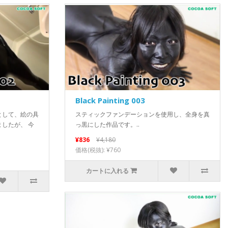
Black Painting 003
として、絵の具
スティックファンデーションを使用し、全身を真
したが、 今
っ黒にした作品です。..
¥836
¥4,180
価格(税抜): ¥760
カートに入れる