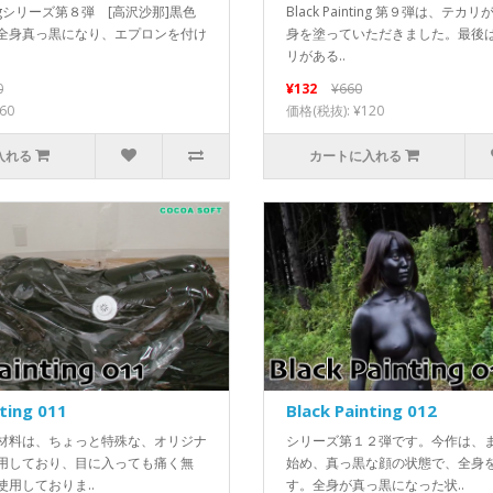
intingシリーズ第８弾 [高沢沙那]黒色
Black Painting 第９弾は、テ
全身真っ黒になり、エプロンを付け
身を塗っていただきました。最後
リがある..
0
¥132
¥660
60
価格(税抜): ¥120
入れる
カートに入れる
nting 011
Black Painting 012
材料は、ちょっと特殊な、オリジナ
シリーズ第１２弾です。今作は、
用しており、目に入っても痛く無
始め、真っ黒な顔の状態で、全身
用しておりま..
す。全身が真っ黒になった状..