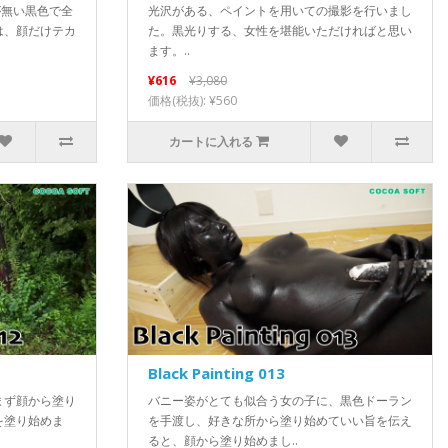
カリが無い黒色で全
光沢がある、ペイントを用いての撮影を行いまし
は、顔だけテカ
た。黒光りする、女性を堪能いただければと思い
ます。..
¥616
¥3,080
価格(税抜): ¥560
カートに入れる
Black Painting 013
まず顔から塗り
バニー姿がとても似合う女の子に、黒色ドーラン
を塗り始めま
を手渡し、好きな所から塗り始めていい旨を伝え
ると、顔から塗り始めまし..