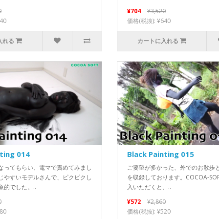
0
¥704
¥3,520
40
価格(税抜): ¥640
入れる
カートに入れる
nting 014
Black Painting 015
なってもらい、電マで責めてみまし
ご要望が多かった、外でのお散歩
じやすいモデルさんで、ピクピクし
を収録しております。COCOA-SOF
的でした。..
入いただくと、..
0
¥572
¥2,860
80
価格(税抜): ¥520