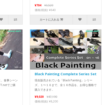
¥704
¥3,520
価格(税抜): ¥640
カートに入れる
Black Painting Complete Series Set
と、食事シーン
現在販売されている「Black Painting」シリー
T.netでご購
ズ、１〜１６まで、全１６作品を、お得な価格で
購入できます..
¥9,020
¥47,190
価格(税抜): ¥8,200