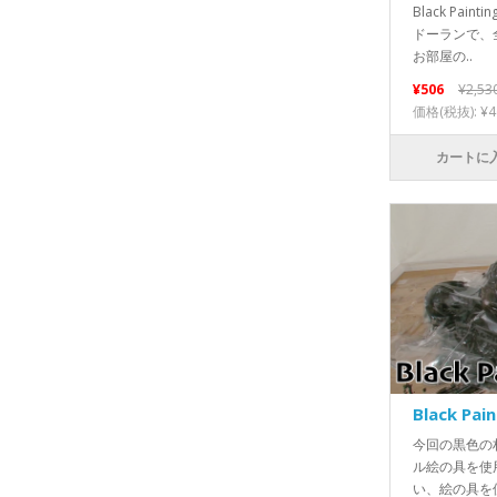
Black Pa
ドーランで、
お部屋の..
¥506
¥2,53
価格(税抜): ¥4
カートに
Black Pai
今回の黒色の
ル絵の具を使
い、絵の具を使