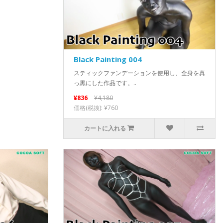
Black Painting 004
スティックファンデーションを使用し、全身を真
っ黒にした作品です。..
¥836
¥4,180
価格(税抜): ¥760
カートに入れる