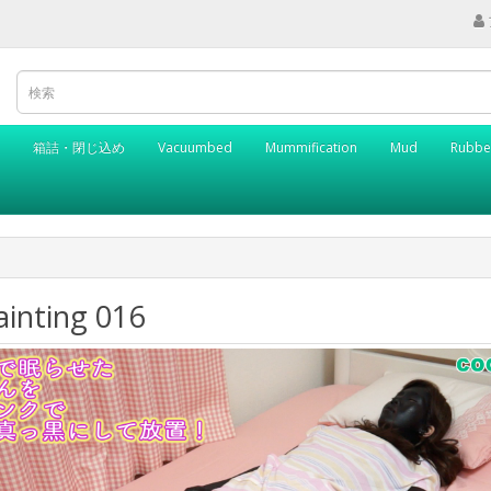
箱詰・閉じ込め
Vacuumbed
Mummification
Mud
Rubbe
ainting 016