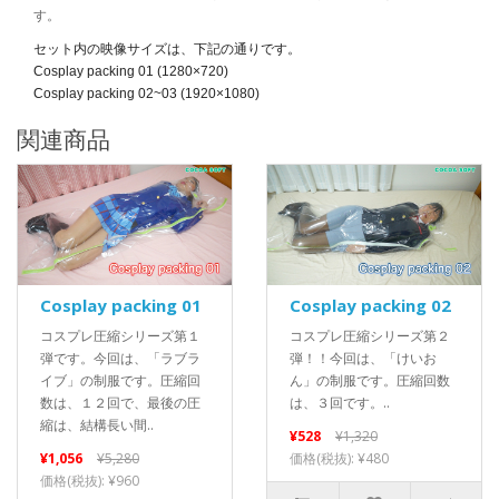
す。
セット内の映像サイズは、下記の通りです。
Cosplay packing 01
(
1280×720
)
Cosplay packing 02~03
(
1920×1080
)
関連商品
Cosplay packing 01
Cosplay packing 02
コスプレ圧縮シリーズ第１
コスプレ圧縮シリーズ第２
弾です。今回は、「ラブラ
弾！！今回は、「けいお
イブ」の制服です。圧縮回
ん」の制服です。圧縮回数
数は、１２回で、最後の圧
は、３回です。..
縮は、結構長い間..
¥528
¥1,320
¥1,056
¥5,280
価格(税抜): ¥480
価格(税抜): ¥960