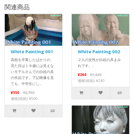
関連商品
White Painting 001
White Painting 002
高校を卒業したばかりの、
２人の女性が白絵の具まみ
見た目は１８歳には見えな
れです。..
いモデルさんでの白絵の具
¥264
¥1,320
の作品です。下記映像を見
価格(税抜): ¥240
ても、中学生にし..
¥550
¥2,750
価格(税抜): ¥500