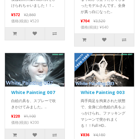
けられちゃいました！！..
ったモデルさんです。全身
が真っ白になった..
¥572
¥2,860
価格(税抜): ¥520
¥704
¥3,520
価格(税抜): ¥640
White Painting 007
White Painting 003
白絵の具を、スプレーで吹
両手両足を拘束された状態
きかけてみました。..
で、全身に白色絵の具をぶ
っかけられ、ファッキング
¥220
¥1,100
マシーンで突かれまく
価格(税抜): ¥200
る！！Full HD..
¥836
¥4,180