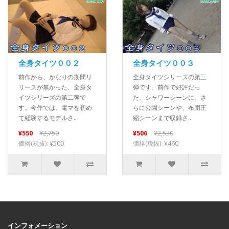
全身タイツ００２
全身タイツ００３
前作から、かなりの期間リ
全身タイツシリーズの第三
リースが無かった、全身タ
弾です。前作で好評だっ
イツシリーズの第二弾で
た、シャワーシーンに、さ
す。今作では、電マを初め
らに公園シーンや、布団圧
て経験するモデルさ..
縮シーンまで収録さ..
¥550
¥2,750
¥506
¥2,530
価格(税抜): ¥500
価格(税抜): ¥460
インフォメーション