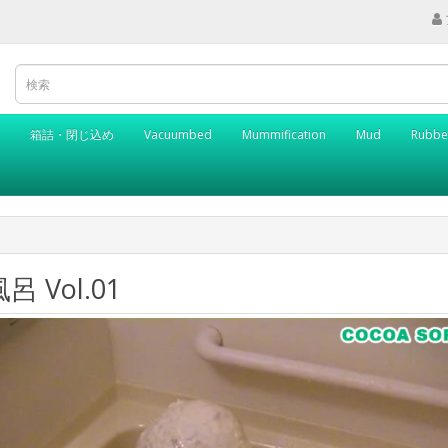
箱詰・閉じ込め
Vacuumbed
Mummification
Mud
Rubbe
 Vol.01