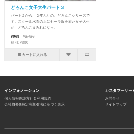
どろんこ女子大生パート３
パート２から、２年ぶりの、どろんこシリーズで
す。スクール水着の上にセーラ服を着た女子大生
が、どろんこまみれになっ..
¥968
¥2,420
税別: ¥880
カートに入れる
インフォメーション
カスタマーサー
個人情報保護方針＆利用規約
お問合せ
会社概要&特定商取引法に基づく表示
サイトマップ