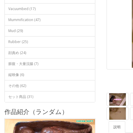
Vacuumbed (17)
Mummification (47)
Mud (29)
Rubber (25)
顔責め (24)
膨腹・大量浣腸 (7)
縦映像 (6)
その他 (62)
セット商品 (31)
作品紹介（ランダム）
説明