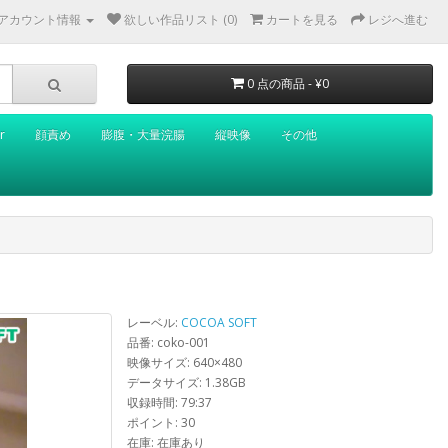
アカウント情報
欲しい作品リスト (0)
カートを見る
レジへ進む
0 点の商品 - ¥0
r
顔責め
膨腹・大量浣腸
縦映像
その他
レーベル:
COCOA SOFT
品番: coko-001
映像サイズ: 640×480
データサイズ: 1.38GB
収録時間: 79:37
ポイント: 30
在庫: 在庫あり