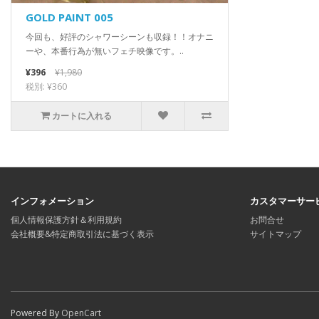
GOLD PAINT 005
今回も、好評のシャワーシーンも収録！！オナニ
ーや、本番行為が無いフェチ映像です。..
¥396
¥1,980
税別: ¥360
カートに入れる
インフォメーション
カスタマーサー
個人情報保護方針＆利用規約
お問合せ
会社概要&特定商取引法に基づく表示
サイトマップ
Powered By
OpenCart