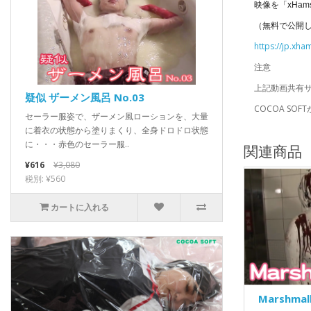
映像を「xHa
（無料で公開
https://jp.xh
注意
上記動画共有
疑似 ザーメン風呂 No.03
COCOA S
セーラー服姿で、ザーメン風ローションを、大量
に着衣の状態から塗りまくり、全身ドロドロ状態
に・・・赤色のセーラー服..
関連商品
¥616
¥3,080
税別: ¥560
カートに入れる
Marshmal