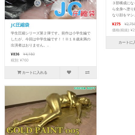
３部構成にな
ら全身へ塗り
なり顔をマシュ
¥275
¥2,75
JC圧縮袋
価格(税抜): ¥2
学生圧縮シリーズ第２弾です。前作は小学生編で
したが、今回は中学生編です！！※１８歳未満の
カートに
出演者はおりません。..
¥836
¥4,180
税別: ¥760
カートに入れる