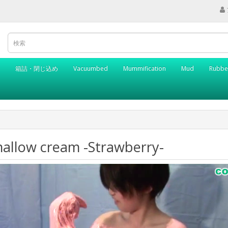
箱詰・閉じ込め
Vacuumbed
Mummification
Mud
Rubbe
allow cream -Strawberry-