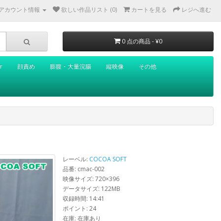
アカウント情報
欲しい作品リスト (0)
カートを見る
レジへ進む
0 点の商品 - ¥0
r
顔責め
膨腹・大量浣腸
縦映像
その他
レーベル:
COCOA SOFT
品番: cmac-002
映像サイズ: 720×396
データサイズ: 122MB
収録時間: 14:41
ポイント: 24
在庫: 在庫あり