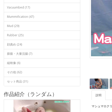
Vacuumbed (17)
Mummification (47)
Mud (29)
Rubber (25)
顔責め (24)
膨腹・大量浣腸 (7)
縦映像 (6)
その他 (62)
セット商品 (31)
作品紹介（ランダム）
説明
マシュマロク