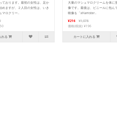
っております。最初の女性は、足か
大量のマシュマロクリームを体に
始めますが、２人目の女性は、いき
像です。最後は、ビニールに包ん
マロクリー..
映像を「xHamster..
0
¥216
¥1,078
50
価格(税抜): ¥196
入れる
カートに入れる