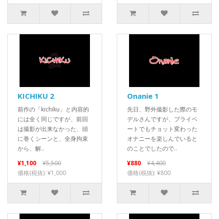
KICHIKU 2
Onanie 1
前作の「kichiku」と内容的
先日、野外撮影した際のモ
には全く同じですが、前回
デルさんですが、プライベ
は撮影が出来なかった、頭
ートでもチョット変わった
に巻くシーンと、全身拘束
オナニーを楽しんでいると
から、解..
のことでしたので..
¥1,100
¥5,500
¥880
¥4,400
価格(税抜): ¥1,000
価格(税抜): ¥800