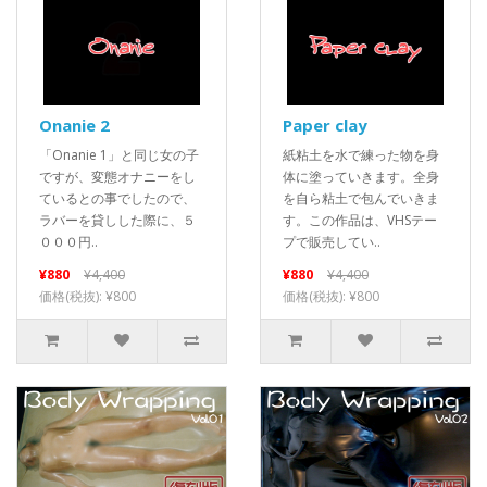
Onanie 2
Paper clay
「Onanie 1」と同じ女の子
紙粘土を水で練った物を身
ですが、変態オナニーをし
体に塗っていきます。全身
ているとの事でしたので、
を自ら粘土で包んでいきま
ラバーを貸しした際に、５
す。この作品は、VHSテー
０００円..
プで販売してい..
¥880
¥4,400
¥880
¥4,400
価格(税抜): ¥800
価格(税抜): ¥800