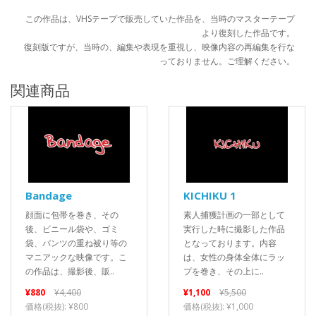
この作品は、VHSテープで販売していた作品を、当時のマスターテープ
より復刻した作品です。
復刻版ですが、当時の、編集や表現を重視し、映像内容の再編集を行な
っておりません。ご理解ください。
関連商品
Bandage
KICHIKU 1
顔面に包帯を巻き、その
素人捕獲計画の一部として
後、ビニール袋や、ゴミ
実行した時に撮影した作品
袋、パンツの重ね被り等の
となっております。内容
マニアックな映像です。こ
は、女性の身体全体にラッ
の作品は、撮影後、販..
プを巻き、その上に..
¥880
¥4,400
¥1,100
¥5,500
価格(税抜): ¥800
価格(税抜): ¥1,000