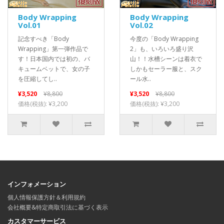
Body Wrapping
Body Wrapping
Vol.01
Vol.02
記念すべき「Body
今度の「Body Wrapping
Wrapping」第一弾作品で
2」も、いろいろ盛り沢
す！日本国内では初の、バ
山！！水槽シーンは着衣で
キュームベットで、女の子
しかもセーラー服と、スク
を圧縮してし..
ール水..
¥3,520
¥8,800
¥3,520
¥8,800
価格(税抜): ¥3,200
価格(税抜): ¥3,200
インフォメーション
個人情報保護方針＆利用規約
会社概要&特定商取引法に基づく表示
カスタマーサービス