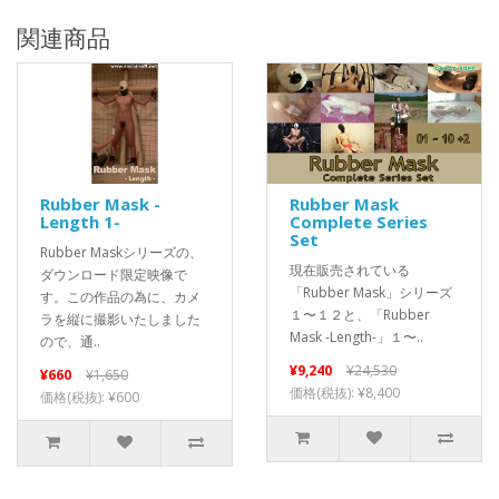
関連商品
Rubber Mask -
Rubber Mask
Length 1-
Complete Series
Set
Rubber Maskシリーズの、
現在販売されている
ダウンロード限定映像で
「Rubber Mask」シリーズ
す。この作品の為に、カメ
１〜１２と、「Rubber
ラを縦に撮影いたしました
Mask -Length-」１〜..
ので、通..
¥9,240
¥24,530
¥660
¥1,650
価格(税抜): ¥8,400
価格(税抜): ¥600