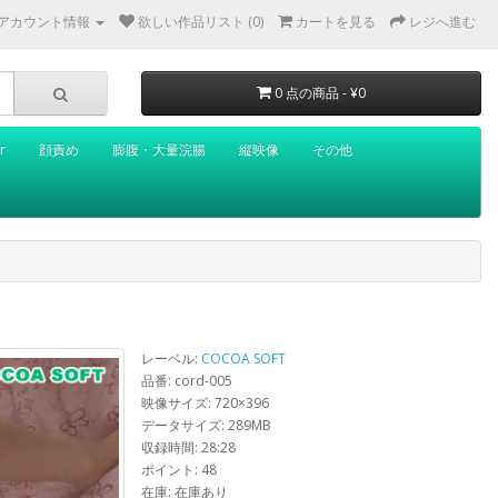
アカウント情報
欲しい作品リスト (0)
カートを見る
レジへ進む
0 点の商品 - ¥0
r
顔責め
膨腹・大量浣腸
縦映像
その他
レーベル:
COCOA SOFT
品番: cord-005
映像サイズ: 720×396
データサイズ: 289MB
収録時間: 28:28
ポイント: 48
在庫: 在庫あり