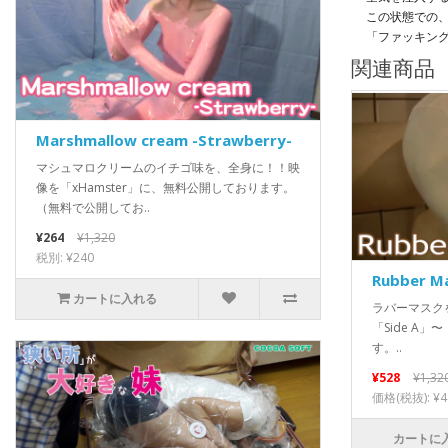
この状態での
「ファッキン
関連商品
Marshmallow cream -Strawberry-
マシュマロクリームのイチゴ味を、全身に！！映
像を「xHamster」に、無料公開しております。
（無料で公開してお..
¥264
¥1,320
税別: ¥240
Rubber M
カートに入れる
ラバーマスク
「Side A」
す。..
¥528
¥1,32
価格(税抜): ¥4
カートに