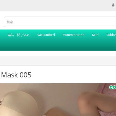
箱詰・閉じ込め
Vacuumbed
Mummification
Mud
Rubbe
 Mask 005