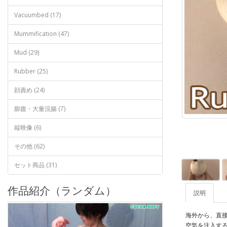
Vacuumbed (17)
Mummification (47)
Mud (29)
Rubber (25)
顔責め (24)
膨腹・大量浣腸 (7)
縦映像 (6)
その他 (62)
セット商品 (31)
作品紹介（ランダム）
説明
海外から、直
空気を注入す