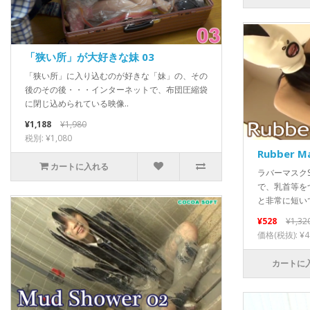
「狭い所」が大好きな妹 03
「狭い所」に入り込むのが好きな「妹」の、その
後のその後・・・インターネットで、布団圧縮袋
に閉じ込められている映像..
¥1,188
¥1,980
税別: ¥1,080
Rubber M
カートに入れる
ラバーマスク
で、乳首等を
と非常に短いで
¥528
¥1,32
価格(税抜): ¥4
カートに