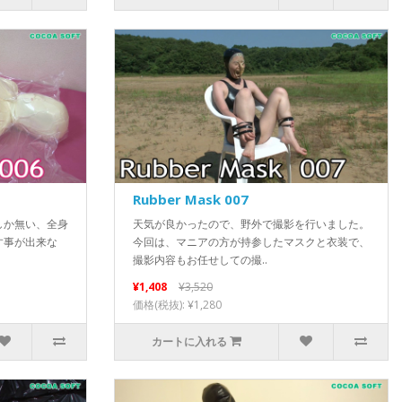
Rubber Mask 007
しか無い、全身
天気が良かったので、野外で撮影を行いました。
す事が出来な
今回は、マニアの方が持参したマスクと衣装で、
撮影内容もお任せしての撮..
¥1,408
¥3,520
価格(税抜): ¥1,280
カートに入れる