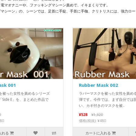
、電マオナニーや、ファッキングマシーン責めで、イキまくりです。
グマシーン」の、シーンでは、足首に手錠、手首に手枷、クリトリスには、強力ロー
ask 001
Rubber Mask 002
を被った女性を責めるシリーズ
ラバーマスクを被った女性を責め
〜「Side E」を、まとめた作品で
弾です。今作では、まず自分では
い、カギ付きのマスクを被..
0
¥528
¥1,320
80
価格(税抜): ¥480
入れる
カートに入れる