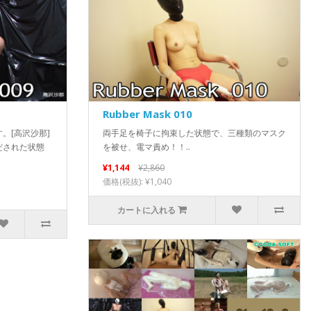
Rubber Mask 010
。[高沢沙那]
両手足を椅子に拘束した状態で、三種類のマスク
だされた状態
を被せ、電マ責め！！..
¥1,144
¥2,860
価格(税抜): ¥1,040
カートに入れる