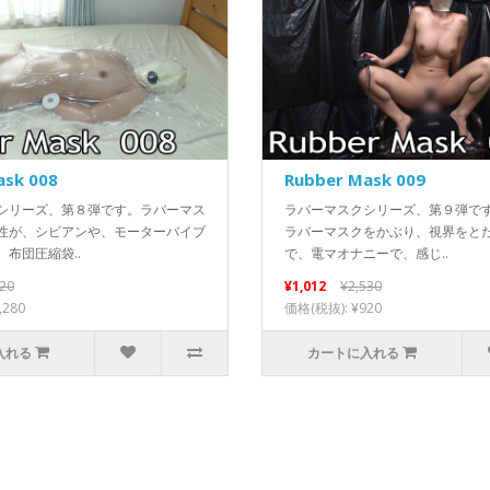
ask 008
Rubber Mask 009
シリーズ、第８弾です。ラバーマス
ラバーマスクシリーズ、第９弾です
性が、シビアンや、モーターバイブ
ラバーマスクをかぶり、視界をと
布団圧縮袋..
で、電マオナニーで、感じ..
520
¥1,012
¥2,530
,280
価格(税抜): ¥920
入れる
カートに入れる