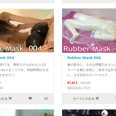
ask 004
Rubber Mask 006
SEXです。男性モデルがかなりのS
鼻の部分に、小さな呼吸穴が２つ
つねりまくりです。収録時間が６分
ラバーを着た女性に、自分では外
すのでご..
い、カギ付きのラバーマスク..
0
¥1,012
¥2,530
80
価格(税抜): ¥920
入れる
カートに入れる