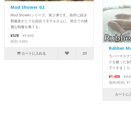
Mud Shower 02
Mud Showerシリーズ、第２弾です。前作に続き
制服姿がとても似合うモデルさんに、卸立ての綺
麗な制服を着ても..
¥528
¥1,320
税別: ¥480
Rubber M
カートに入れる
ラバーマスク
クを被った女
でイキまくり、
¥1,408
¥3,
価格(税抜): ¥1
カートに