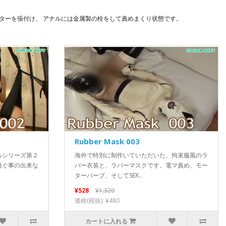
ターを張付け、 アナルには金属製の栓をして責めまくり状態です。
Rubber Mask 003
るシリーズ第２
海外で特別に制作いていただいた、拘束服風のラ
脱ぐ事の出来な
バー衣装と、ラバーマスクです。電マ責め、モー
ターバーブ、そしてSEX..
¥528
¥1,320
価格(税抜): ¥480
カートに入れる