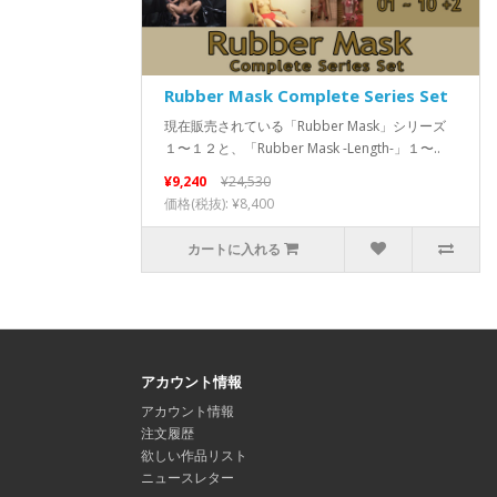
Rubber Mask Complete Series Set
現在販売されている「Rubber Mask」シリーズ
１〜１２と、「Rubber Mask -Length-」１〜..
¥9,240
¥24,530
価格(税抜): ¥8,400
カートに入れる
アカウント情報
アカウント情報
注文履歴
欲しい作品リスト
ニュースレター