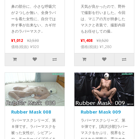
鼻の部分に、小さな呼吸穴
天気が良かったので、野外
が２つしか無い、全身ラバ
で撮影を行いました。今回
ーを着た女性に、自分では
は、マニアの方が持参した
外す事が出来ない、カギ付
マスクと衣装で、撮影内容
きのラバーマスク..
もお任せしての撮..
¥1,012
¥2,530
¥1,408
¥3,520
価格(税抜): ¥920
価格(税抜): ¥1,280
Rubber Mask 008
Rubber Mask 009
ラバーマスクシリーズ、第
ラバーマスクシリーズ、第
８弾です。ラバーマスクを
９弾です。[高沢沙那]ラバー
被った女性が、シビアン
マスクをかぶり、視界をと
や、モーターバイブでイキ
だされた状態で、電マオナ