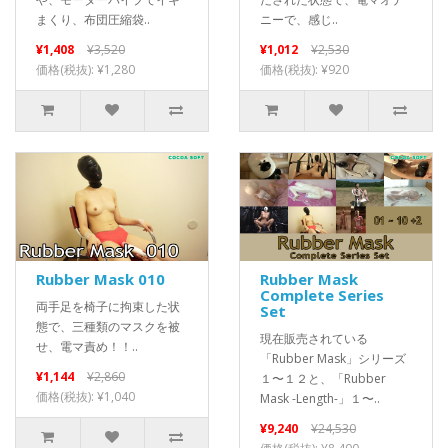
まくり、布団圧縮袋..
ニーで、感じ..
¥1,408
¥3,520
¥1,012
¥2,530
価格(税抜): ¥1,280
価格(税抜): ¥920
Rubber Mask 010
Rubber Mask
Complete Series
両手足を椅子に拘束した状
Set
態で、三種類のマスクを被
現在販売されている
せ、電マ責め！！..
「Rubber Mask」シリーズ
¥1,144
¥2,860
１〜１２と、「Rubber
価格(税抜): ¥1,040
Mask -Length-」１〜..
¥9,240
¥24,530