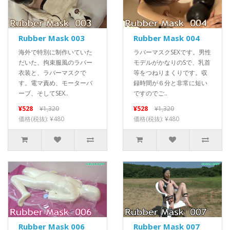
Rubber Mask 003
Rubber Mask 004
海外で特別に制作いていた
ラバーマスクSEXです。男性
だいた、拘束服風のラバー
モデルがかなりのSで、乳首
衣装と、ラバーマスクで
等をつねりまくりです。収
す。電マ責め、モーターバ
録時間が６分と非常に短い
ーブ、そしてSEX..
ですのでご..
¥528
¥1,320
¥528
¥1,320
価格(税抜): ¥480
価格(税抜): ¥480
Rubber Mask 006
Rubber Mask 007