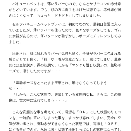
バキュームベットは、薄いラバーなので、なんとかリモコンの赤外線
がとどいています。でも、頭の方に両手を上げた状態では、赤外線が届
きにくくなって、ちょっと「ドキドキ」してしまいました。
セルフバキュームベットプレイは、初めてなので、最初は普通に入っ
ていましたが、薄いラバーを使ったので、色々なポーズをしても、ゴム
に余裕があるので、何パターンか恥ずかしいポーズにチャレンジしてみ
ました。
圧縮され、肌に触れるラバーが気持ち良く、全身がラバーに包まれる
感じがとても良く、「靴下や下着が邪魔だな」と、感じてしまい、最終
的には全部脱ぎ、裸の状態で、しかも「マンぐり返し状態」の、羞恥ポ
ーズで、吸引したのですが・・・
「羞恥ポーズをとったまま圧縮され、動けなくなってしまう
私・・・」
「しかも、こんな状態で、興奮している変態的な私、さらに、この映
像は、世の中に流れてしまう・・・」
こんな変態的な事を考えていて、電源を「ＯＮ」にした状態のリモコ
ンを、一時的に置いてしまった事を、すっかり忘れてしまい、完全に空
気が吸い出され、身動きができなくなった状態では、電源を「ＯＦＦ」
にする事ができず、永遠に吸引状態で圧縮しっぱなしの状態になってし