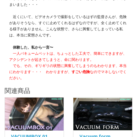
まいました・・・
近くにいて、ビデオカメラで撮影をしているはずの監督さんが、危険
がありそうなら、すぐに止めてくれるはずなのですが、全く止めてくれ
る様子がありません、こんな状態で、さらに興奮してしまっている私
は、本当に変態さんです。
体験した、私から一言〜
一人バキュームベットは、ちょっとした工夫で、簡単にできますが、
アクシデントが起きてしまうと、命に関わります。
でも、その、ギリギリの状態に興奮してしまうのもわかります、本当
にわかります・・・ わかりますが、
すごい危険
なのでマネしないでく
ださい。
関連商品
VACUUMBOX 01
Vacuum form