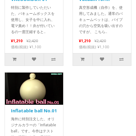
特別に製作していただい
真空形成機（自作）を、使
た、バキュームボックスを
用してみました。通常のバ
使用し、女子を中に入れ、
キュームベットは、パイプ
電マ責め！！弁が付いてい
の穴から空気を吸い出すの
るの一度圧縮すると..
ですが、 こちら..
¥1,210
¥2,420
¥1,210
¥2,420
価格(税抜): ¥1,100
価格(税抜): ¥1,100
Inflatable ball No.01
海外に特別注文した、オリ
ジナルカラーの「Inflatable
ball」です。今作はテスト