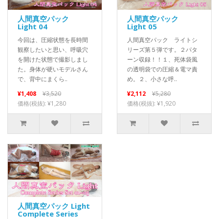
人間真空パック
人間真空パック
Light 04
Light 05
今回は、圧縮状態を長時間
人間真空パック ライトシ
観察したいと思い、呼吸穴
リーズ第５弾です。２パタ
を開けた状態で撮影しまし
ーン収録！！１、死体袋風
た。身体が硬いモデルさん
の透明袋での圧縮＆電マ責
で、背中にまくら..
め。２、小さな呼..
¥1,408
¥3,520
¥2,112
¥5,280
価格(税抜): ¥1,280
価格(税抜): ¥1,920
人間真空パック Light
Complete Series