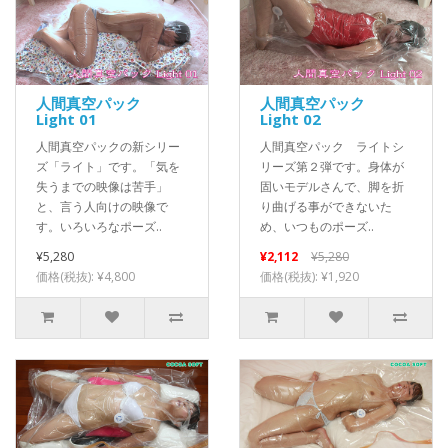
人間真空パック
人間真空パック
Light 01
Light 02
人間真空パックの新シリー
人間真空パック ライトシ
ズ「ライト」です。「気を
リーズ第２弾です。身体が
失うまでの映像は苦手」
固いモデルさんで、脚を折
と、言う人向けの映像で
り曲げる事ができないた
す。いろいろなポーズ..
め、いつものポーズ..
¥5,280
¥2,112
¥5,280
価格(税抜): ¥4,800
価格(税抜): ¥1,920