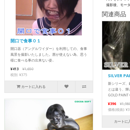
撮影後、モー
関連商品
開口で食事０１
開口器（アングルワイダー）を利用しての、食事
風景を撮影いたしました。唇が使えない為、思う
様に食べる事の出来ない姿..
¥413
¥1,650
税別: ¥375
SILVER PA
新シリーズ、
カートに入れる
とは違う、輝
GOLD PAINT 0
¥396
¥1,98
価格(税抜): ¥3
カートに