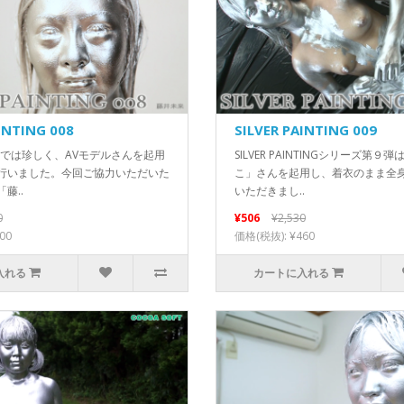
INTING 008
SILVER PAINTING 009
OFTでは珍しく、AVモデルさんを起用
SILVER PAINTINGシリーズ第９
行いました。今回ご協力いただいた
こ」さんを起用し、着衣のまま全
藤..
いただきまし..
0
¥506
¥2,530
00
価格(税抜): ¥460
入れる
カートに入れる