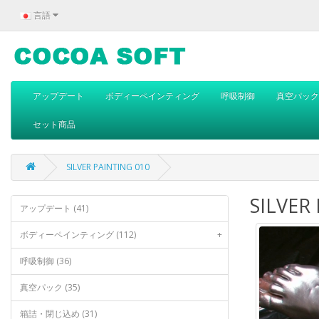
言語
アップデート
ボディーペインティング
呼吸制御
真空パック
セット商品
SILVER PAINTING 010
SILVER
アップデート (41)
ボディーペインティング (112)
+
呼吸制御 (36)
真空パック (35)
箱詰・閉じ込め (31)