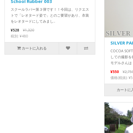
School Rubber 003
スクールラバー第３弾です！！今回は、リクエス
トで「レオタード姿で」とのご要望があり、衣装
をレオタードにしてみまし..
¥528
¥1,320
税別: ¥480
SILVER PA
カートに入れる
COCOA S
しての撮影を
モデルさんは「
¥550
¥2,75
価格(税抜): ¥5
カートに