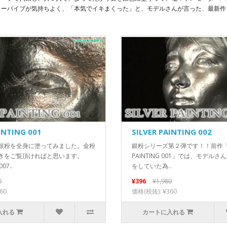
ターバイブが気持ちよく、「本気でイキまくった」と、モデルさんが言った、最新作
INTING 001
SILVER PAINTING 002
銀粉を全身に塗ってみました。金粉
銀粉シリーズ第２弾です！！前作「SI
きをご覧頂ければと思います。
PAINTING 001」では、モデル
07..
をしていた為..
0
¥396
¥1,980
60
価格(税抜): ¥360
入れる
カートに入れる