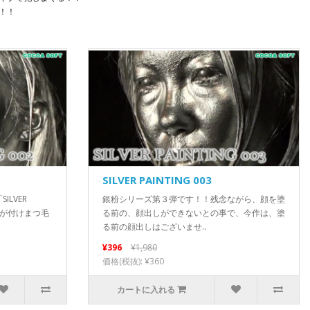
！！
SILVER PAINTING 003
LVER
銀粉シリーズ第３弾です！！残念ながら、顔を塗
さんが付けまつ毛
る前の、顔出しができないとの事で、今作は、塗
る前の顔出しはございませ..
¥396
¥1,980
価格(税抜): ¥360
カートに入れる