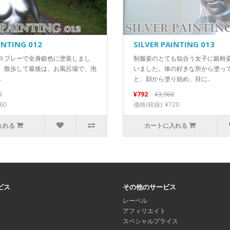
INTING 012
SILVER PAINTING 013
スプレーで全身銀色に塗装しまし
制服姿のとても似合う女子に銀粉
、散歩して最後は、お風呂場で、泡
いました。体の好きな所から塗っ
.
と、顔から塗り始め、目に..
0
¥792
¥3,960
60
価格(税抜): ¥720
入れる
カートに入れる
ビス
その他のサービス
レーベル
アフィリエイト
スペシャルプライス