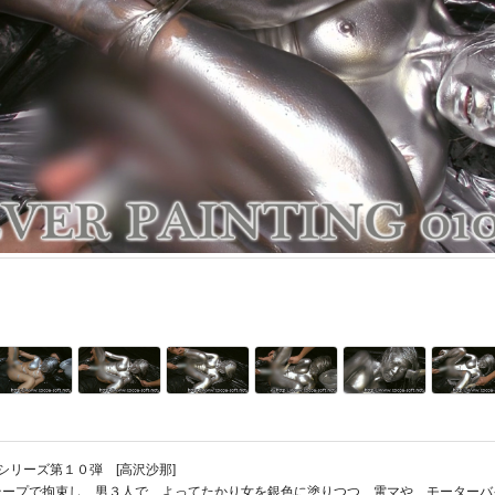
ntingシリーズ第１０弾 [高沢沙那]
テープで拘束し、男３人で、よってたかり女を銀色に塗りつつ、電マや、モーターバ