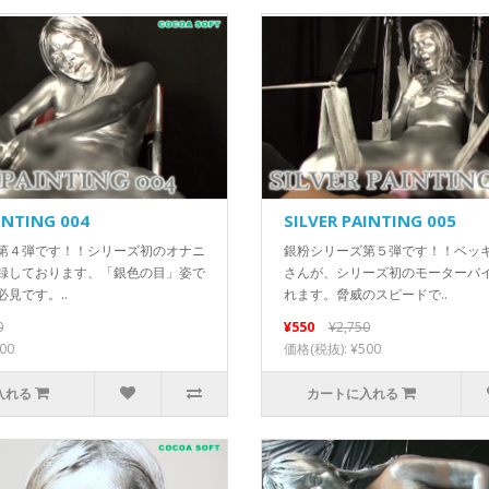
INTING 004
SILVER PAINTING 005
第４弾です！！シリーズ初のオナニ
銀粉シリーズ第５弾です！！ベッ
録しております、「銀色の目」姿で
さんが、シリーズ初のモーターバ
見です。..
れます。脅威のスピードで..
0
¥550
¥2,750
00
価格(税抜): ¥500
入れる
カートに入れる