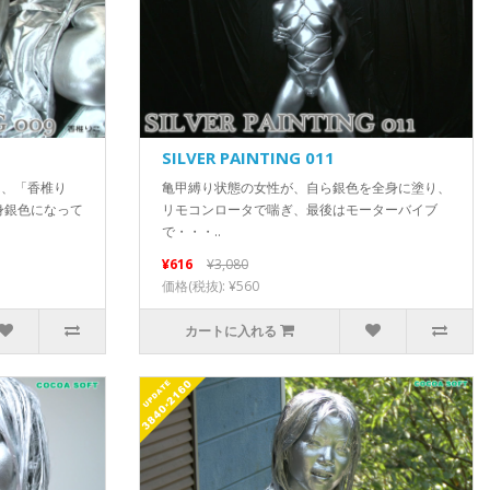
SILVER PAINTING 011
弾は、「香椎り
亀甲縛り状態の女性が、自ら銀色を全身に塗り、
身銀色になって
リモコンロータで喘ぎ、最後はモーターバイブ
で・・・..
¥616
¥3,080
価格(税抜): ¥560
カートに入れる