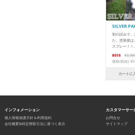
SILVER PA
初の試みで、
た。塗装後は
スプレー！！.
¥616
¥3,08
価格(税抜): ¥5
カートに
インフォメーション
カスタマーサー
個人情報保護方針＆利用規約
お問合せ
会社概要&特定商取引法に基づく表示
サイトマップ