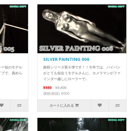
SILVER PAINTING 006
キー似のモデル
銀粉シリーズ第６弾です！！今作では、パイパン
イブで、責めら
がとても似合うモデルさんに、カメラマンがファ
インダー越しにローラーで..
¥660
¥3,300
価格(税抜): ¥600
カートに入れる