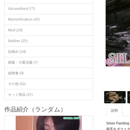
Vacuumbed (17)
Mummification (47)
Mud (29)
Rubber (25)
顔責め (24)
膨腹・大量浣腸 (7)
縦映像 (6)
その他 (62)
セット商品 (31)
作品紹介（ランダム）
説明
Silver Pai
両手をダクト