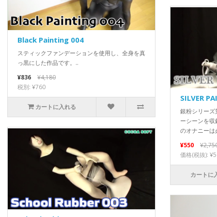
Black Painting 004
スティックファンデーションを使用し、全身を真
っ黒にした作品です。..
¥836
¥4,180
税別: ¥760
SILVER PA
カートに入れる
銀粉シリーズ
ーシーンを収
のオナニーは必
¥550
¥2,75
価格(税抜): ¥5
カートに