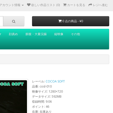
アカウント情報
欲しい作品リスト (0)
カートを見る
レジへ進む
0 点の商品 - ¥0
r
顔責め
膨腹・大量浣腸
縦映像
その他
レーベル:
COCOA SOFT
品番: cosl-010
映像サイズ: 1280×720
データサイズ: 592MB
収録時間: 9:06
ポイント: 46
在庫: 在庫あり