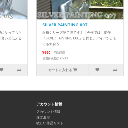
SILVER PAINTING 007
姿になってもら
銀粉シリーズ第７弾です！！今作では、前作
て良いと伝える
「SILVER PAINTING 006」と同じ、パイパンがと
ても似合う..
¥660
¥3,300
価格(税抜): ¥600
カートに入れる
アカウント情報
アカウント情報
注文履歴
欲しい作品リスト