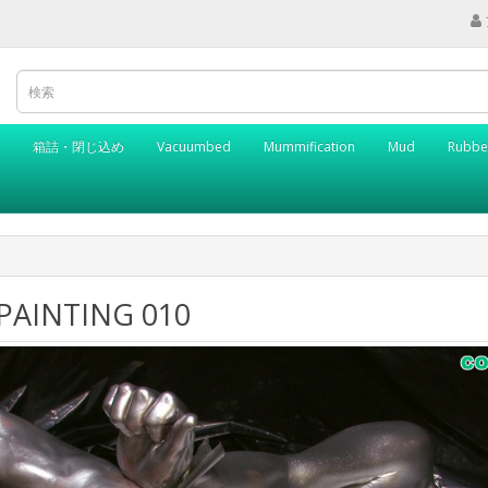
箱詰・閉じ込め
Vacuumbed
Mummification
Mud
Rubbe
 PAINTING 010