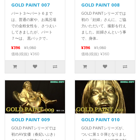
GOLD PAINT 007
GOLD PAINT 008
パート３〜パート６まで
GOLD PAINTシリーズでは
は、普通の家や、お風呂場
初の「妊婦」さんに、ご協
での金粉女性を、さつえい
力いただいて、撮影を行え
してきましたが、パート
ました。妊婦さんという事
７〜は、 黒バックで..
で、身体..
¥396
¥1,980
¥396
¥1,980
価格(税抜): ¥360
価格(税抜): ¥360
GOLD PAINT 009
GOLD PAINT 010
GOLD PAINTシリーズでは
GOLD PAINTシリーズが、
初のAV女優（春妃いぶき）
ついに第１０弾となりまし