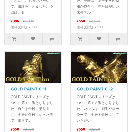
さんに、ご協力いただい
た。今回は、まだ中学の制
て、撮影を行えました。今
服が似合う、見た目が幼い
回は、セ..
未モデル..
¥396
¥1,980
¥550
¥2,750
価格(税抜): ¥360
価格(税抜): ¥500
GOLD PAINT 011
GOLD PAINT 012
GOLD PAINTシリーズは、
GOLD PAINTシリーズは、
ついに第１１弾となりまし
ついに第１２弾となりまし
た。自らを金粉に塗り上
た。いつもは、刷毛やロー
げ、全身が金粉になった所
ラーで、全身を金粉にして
で、電マで..
いただい..
¥550
¥2,750
¥550
¥2,750