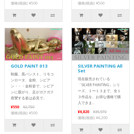
価格(税抜): ¥500
価格(税抜): ¥500
GOLD PAINT 013
SILVER PAINTING All
Set
制服、黒パンスト、リモコ
現在販売されている
ンロータ、金粉、シビア
「SILVER PAINTING」シリ
ン・・・金粉姿で、シビア
ーズ、１〜１３まで、全１
ンに股がり、足がガクガク
３作品を、お得な価格で購
痙攣する姿は必見で..
入できま..
¥550
¥2,750
¥6,820
¥35,970
価格(税抜): ¥500
価格(税抜): ¥6,200