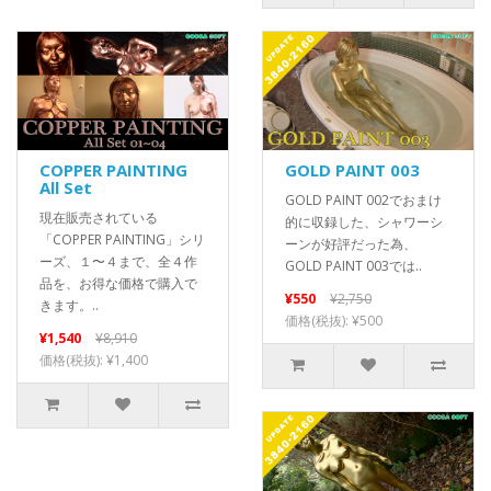
COPPER PAINTING
GOLD PAINT 003
All Set
GOLD PAINT 002でおまけ
現在販売されている
的に収録した、シャワーシ
「COPPER PAINTING」シリ
ーンが好評だった為、
ーズ、１〜４まで、全４作
GOLD PAINT 003では..
品を、お得な価格で購入で
¥550
¥2,750
きます。..
価格(税抜): ¥500
¥1,540
¥8,910
価格(税抜): ¥1,400