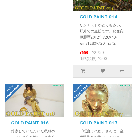
GOLD PAINT 014
リクエストがとても多い、
野外での金粉です。映像変
更履歴2012年720×404
wmv1280×720 mp42..
¥550
¥2,750
価格(税抜): ¥500
GOLD PAINT 016
GOLD PAINT 017
持参していただいた私服の
「桜庭うれあ」さんに、金