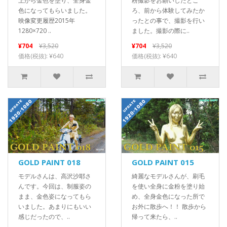
上から金色を塗り、全身金
粉撮影をお願いしたとこ
色になってもらいました。
ろ、前から体験してみたか
映像変更履歴2015年
ったとの事で、撮影を行い
1280×720 ..
ました。撮影の際に..
¥704
¥3,520
¥704
¥3,520
価格(税抜): ¥640
価格(税抜): ¥640
GOLD PAINT 018
GOLD PAINT 015
モデルさんは、高沢沙耶さ
綺麗なモデルさんが、刷毛
んです。今回は、制服姿の
を使い全身に金粉を塗り始
まま、金色姿になってもら
め、全身金色になった所で
いました。あまりにもいい
お外に散歩へ！！ 散歩から
感じだったので、..
帰って来たら、..