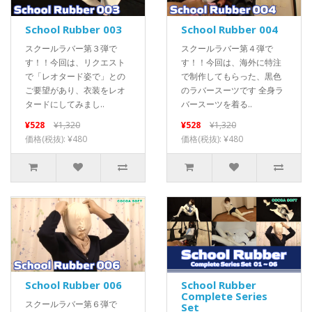
School Rubber 003
School Rubber 004
スクールラバー第３弾で
スクールラバー第４弾で
す！！今回は、リクエスト
す！！今回は、海外に特注
で「レオタード姿で」との
で制作してもらった、黒色
ご要望があり、衣装をレオ
のラバースーツです 全身ラ
タードにしてみまし..
バースーツを着る..
¥528
¥1,320
¥528
¥1,320
価格(税抜): ¥480
価格(税抜): ¥480
School Rubber 006
School Rubber
Complete Series
スクールラバー第６弾で
Set