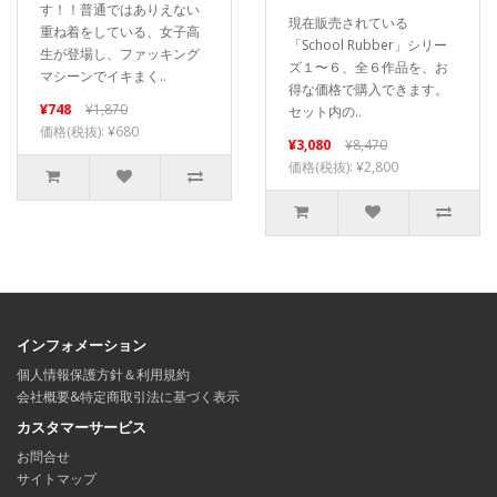
す！！普通ではありえない
現在販売されている
重ね着をしている、女子高
「School Rubber」シリー
生が登場し、ファッキング
ズ１〜６、全６作品を、お
マシーンでイキまく..
得な価格で購入できます。
¥748
¥1,870
セット内の..
価格(税抜): ¥680
¥3,080
¥8,470
価格(税抜): ¥2,800
インフォメーション
個人情報保護方針＆利用規約
会社概要&特定商取引法に基づく表示
カスタマーサービス
お問合せ
サイトマップ