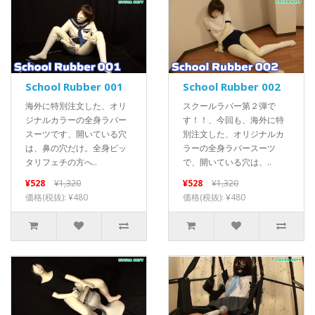
School Rubber 001
School Rubber 002
海外に特別注文した、オリ
スクールラバー第２弾で
ジナルカラーの全身ラバー
す！！、今回も、海外に特
スーツです、開いている穴
別注文した、オリジナルカ
は、鼻の穴だけ。全身ピッ
ラーの全身ラバースーツ
タリフェチの方へ..
で、開いている穴は、..
¥528
¥1,320
¥528
¥1,320
価格(税抜): ¥480
価格(税抜): ¥480