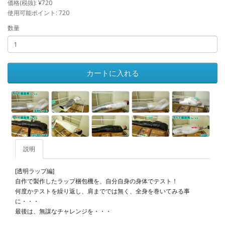
価格(税抜): ¥720
使用可能ポイント: 720
数量
カートに入れる
説明
[透明ラップ編]
自作で製作したラップ梱包機を、自分自身の身体でテスト！
何度かテストを繰り返し、肩まででは無く、全身を巻いてみる事
に・・・
最後は、無謀なチャレンジを・・・