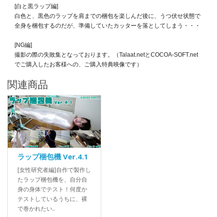
[白と黒ラップ編]
白色と、黒色のラップを肩までの梱包を楽しんだ後に、うつ伏せ状態で
全身を梱包するのだが、準備していたカッターを落としてしまう・・・
[NG編]
撮影の際の失敗集となっております。（Talaat.netとCOCOA-SOFT.net
でご購入したお客様への、ご購入特典映像です）
関連商品
ラップ梱包機 Ver.4.1
[女性研究者編]自作で製作し
たラップ梱包機を、自分自
身の身体でテスト！何度か
テストしているうちに、裸
で巻かれたい..