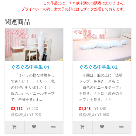
この作品には、１８歳未満の出演者はおりません。
プライバシーの為、女の子の顔にはモザイク処理しております。
関連商品
ぐるぐる中学生 01
ぐるぐる中学生 02
「ミイラの様な体験をし
今回は、服の上に「透明
てみたい！！」という、私
ラップ」を巻き、さらに
の願望が叶いました！！
「白色のビニールテープ」
服の上からビニールテープ
を巻き、さらに「黒色のラ
で、全身を巻かれ..
ップ」を巻き、さら..
¥2,112
¥3,520
¥1,848
¥1,848
価格(税抜): ¥1,920
価格(税抜): ¥1,680