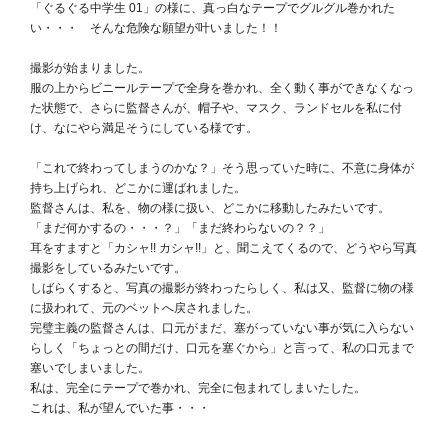
「ぐるぐる中学生 01」の様に、真っ白なテープでグルグル巻かれた
い・・・ そんな危険な願望が叶いました！！
撮影が始まりました。
服の上からビニールテープで全身を巻かれ、全く動く事ができなくなっ
た状態で、さらに監督さんが、帽子や、マスク、ランドセルを私に付
け、なにやら満足そうにしている様です。
「これで終わってしまうのかな？」そう思っていた時に、不意に身体が
持ち上げられ、どこかに運ばれました。
監督さんは、私を、物の様に扱い、どこかに移動したみたいです。
「まだ何かするの・・・？」「まだ終わらないの？？」
耳をすますと「カシャ!! カシャ!!」と、聞こえてくるので、どうやら写真
撮影をしているみたいです。
しばらくすると、写真の撮影が終わったらしく、私は又、監督に物の様
に扱われて、元のベットへ戻されました。
完璧主義の監督さんは、口元がまだ、塞がっていない事が気に入らない
らしく「ちょっとの間だけ、口元を塞ぐから」と言って、私の口元まで
塞いでしまいました。
私は、完全にテープで巻かれ、完全に包まれてしまいたした。
これは、私が望んでいた事・・・