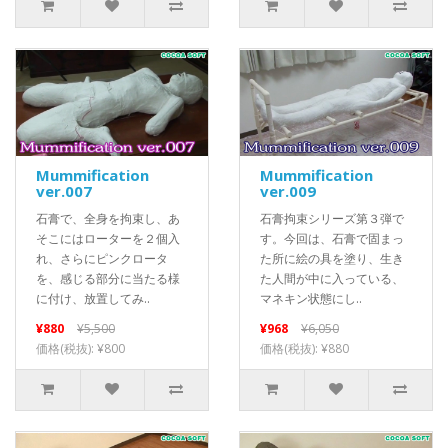
Mummification
Mummification
ver.007
ver.009
石膏で、全身を拘束し、あ
石膏拘束シリーズ第３弾で
そこにはローターを２個入
す。今回は、石膏で固まっ
れ、さらにピンクロータ
た所に絵の具を塗り、生き
を、感じる部分に当たる様
た人間が中に入っている、
に付け、放置してみ..
マネキン状態にし..
¥880
¥5,500
¥968
¥6,050
価格(税抜): ¥800
価格(税抜): ¥880