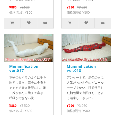
¥880
¥3,520
¥880
¥3,520
価格(税抜): ¥800
価格(税抜): ¥800
Mummification
Mummification
ver.017
ver.018
本物のミイラのように手を
アンケートで、黒色の次に
胸元に置き、完全に全身を
人気だった赤色のビニール
ぐるぐる巻き状態にし、唯
テープを使い、以前使用し
一残された口元まで塞ぎ、
た梱包機で今回はもっと多
呼吸ができない状..
く結束し、さらに..
¥880
¥3,520
¥990
¥3,960
価格(税抜): ¥800
価格(税抜): ¥900