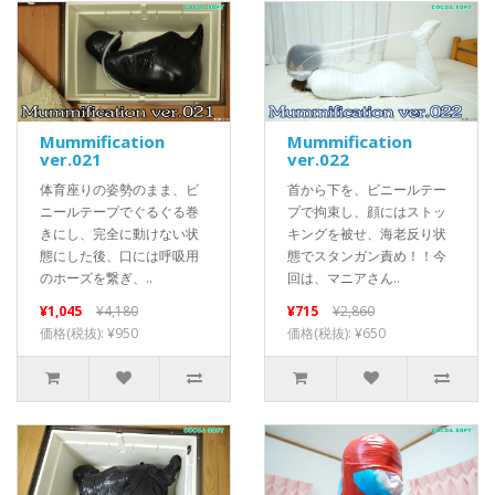
Mummification
Mummification
ver.021
ver.022
体育座りの姿勢のまま、ビ
首から下を、ビニールテー
ニールテープでぐるぐる巻
プで拘束し、顔にはストッ
きにし、完全に動けない状
キングを被せ、海老反り状
態にした後、口には呼吸用
態でスタンガン責め！！今
のホーズを繋ぎ、..
回は、マニアさん..
¥1,045
¥4,180
¥715
¥2,860
価格(税抜): ¥950
価格(税抜): ¥650