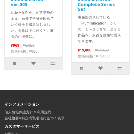
ver.008
Complete Series
Set
Side A女性を、直立姿勢の
現在販売されている
まま、石膏で全身を固めて
「Mummification」シリー
いく様子を撮影致しまし
ズ、１〜２５まで、全２５
た。石膏は毛に付くと、取
作品を、お得な価格で購入
るのが困難に..
できます。..
¥968
¥6,050
¥19,800
¥97,130
価格(税抜): ¥880
価格(税抜): ¥18,000
インフォメーション
個人情報保護方針＆利用規約
会社概要&特定商取引法に基づく表示
カスタマーサービス