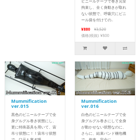
ビニールテープで巻き完全
拘束し、全く身動きが取れ
ない状態で、呼吸穴にビニ
ール袋を付けての..
¥880
¥3,520
価格(税抜): ¥800
Mummification
Mummification
ver.015
ver.016
黒色のビニールテープで全
白色のビニールテープで全
身グルグル巻き状態にし、
身グルグル巻きにして全身
更に特殊器具を用いて、宙
が動かせない状態なのに、
吊り状態に！！宙吊り状態
さらに、結束バンド梱包機
で、口元も塞ぎ呼..
で、拘束。完全に..