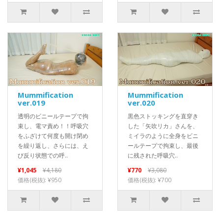
Mummification
Mummification
ver.019
ver.020
透明のビニールテープで拘
黒色ストッキングを直穿き
束し、電マ責め！！呼吸穴
した「矢吹リカ」さんを、
をふざけて何度も開け閉め
ミイラのように全身をビニ
を繰り返し、さらには、え
ールテープで拘束し、最後
び反り状態での呼..
に残された呼吸穴..
¥1,045
¥4,180
¥770
¥3,080
価格(税抜): ¥950
価格(税抜): ¥700