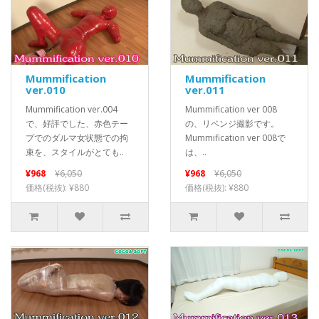
Mummification
Mummification
ver.010
ver.011
Mummification ver.004
Mummification ver 008
で、好評でした、赤色テー
の、リベンジ撮影です。
プでのダルマ女状態での拘
Mummification ver 008で
束を、スタイルがとても..
は、..
¥968
¥6,050
¥968
¥6,050
価格(税抜): ¥880
価格(税抜): ¥880