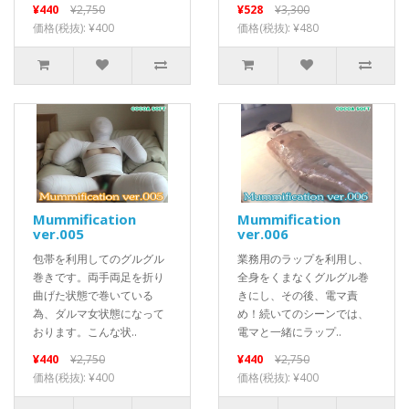
¥440
¥2,750
¥528
¥3,300
価格(税抜): ¥400
価格(税抜): ¥480
Mummification
Mummification
ver.005
ver.006
包帯を利用してのグルグル
業務用のラップを利用し、
巻きです。両手両足を折り
全身をくまなくグルグル巻
曲げた状態で巻いている
きにし、その後、電マ責
為、ダルマ女状態になって
め！続いてのシーンでは、
おります。こんな状..
電マと一緒にラップ..
¥440
¥2,750
¥440
¥2,750
価格(税抜): ¥400
価格(税抜): ¥400