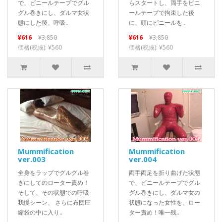
で、ビニールテープでグル
らスタートし、両手をビニ
グル巻きにし、ダルマ女状
ールテープで拘束した後
態にした後、呼吸..
に、頭にビニールを..
¥616
¥3,850
¥616
¥3,850
価格(税抜): ¥560
価格(税抜): ¥560
Mummification
Mummification
ver.003
ver.004
全身をラップでグルグル巻
両手両足を折り曲げた状態
きにしてのローター責め！
で、ビニールテープでグル
そして、その状態での呼吸
グル巻きにし、ダルマ女の
我慢シーン、 さらに布団圧
状態になった女性を、ロー
縮袋の中に入り..
ター責め！唯一残..