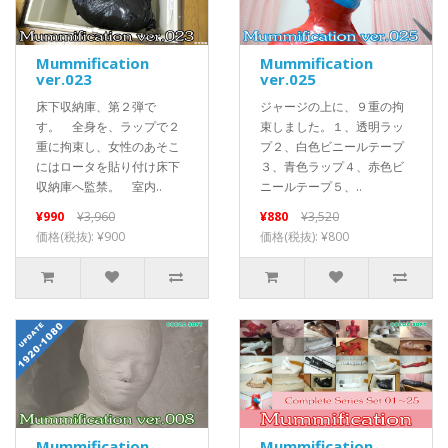
Mummification
Mummification
ver.023
ver.025
床下収納庫、第２弾で
ジャージの上に、９重の拘
す。 全身を、ラップで２
束しました。１、透明ラッ
重に拘束し、女性のあそこ
プ２、白色ビニールテープ
にはロータを貼り付け床下
３、青色ラップ４、赤色ビ
収納庫へ監禁。 室内..
ニールテープ５、..
¥990
¥3,960
¥880
¥3,520
価格(税抜): ¥900
価格(税抜): ¥800
Mummification
Mummification