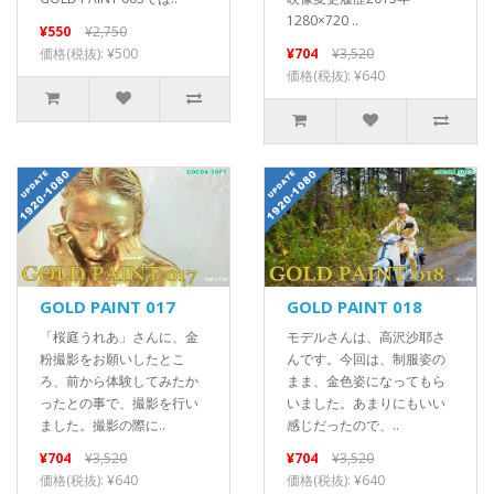
1280×720 ..
¥550
¥2,750
価格(税抜): ¥500
¥704
¥3,520
価格(税抜): ¥640
GOLD PAINT 017
GOLD PAINT 018
「桜庭うれあ」さんに、金
モデルさんは、高沢沙耶さ
粉撮影をお願いしたとこ
んです。今回は、制服姿の
ろ、前から体験してみたか
まま、金色姿になってもら
ったとの事で、撮影を行い
いました。あまりにもいい
ました。撮影の際に..
感じだったので、..
¥704
¥3,520
¥704
¥3,520
価格(税抜): ¥640
価格(税抜): ¥640