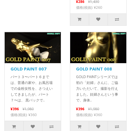
¥286
¥1,430
価格(税抜): ¥260
GOLD PAINT 007
GOLD PAINT 008
パート３〜パート６まで
GOLD PAINTシリーズでは
は、普通の家や、お風呂場
初の「妊婦」さんに、ご協
での金粉女性を、さつえい
力いただいて、撮影を行え
してきましたが、パート
ました。妊婦さんという事
７〜は、 黒バックで..
で、身体..
¥396
¥1,980
¥396
¥1,980
価格(税抜): ¥360
価格(税抜): ¥360