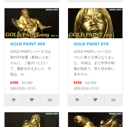
GOLD PAINT 009
GOLD PAINT 010
GOLD PAINTシリーズでは
GOLD PAINTシリーズが、
初のAV女優（春妃いぶき）
ついに第１０弾となりまし
さんに、ご協力いただい
た。今回は、まだ中学の制
て、撮影を行えました。今
服が似合う、見た目が幼い
回は、セ..
未モデル..
¥396
¥1,980
¥550
¥2,750
価格(税抜): ¥360
価格(税抜): ¥500