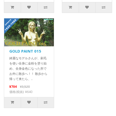
GOLD PAINT 015
綺麗なモデルさんが、刷毛
を使い全身に金粉を塗り始
め、全身金色になった所で
お外に散歩へ！！ 散歩から
帰って来たら、..
¥704
¥3,520
価格(税抜): ¥640