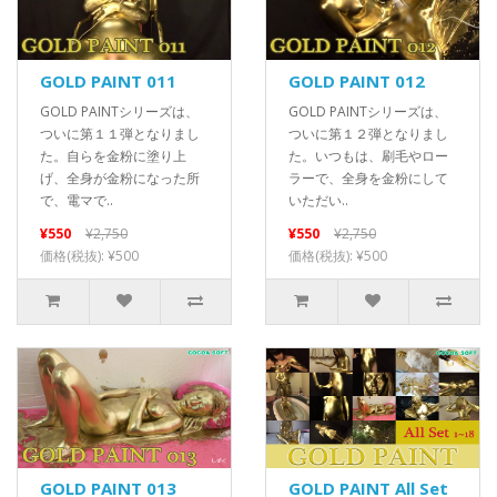
GOLD PAINT 011
GOLD PAINT 012
GOLD PAINTシリーズは、
GOLD PAINTシリーズは、
ついに第１１弾となりまし
ついに第１２弾となりまし
た。自らを金粉に塗り上
た。いつもは、刷毛やロー
げ、全身が金粉になった所
ラーで、全身を金粉にして
で、電マで..
いただい..
¥550
¥2,750
¥550
¥2,750
価格(税抜): ¥500
価格(税抜): ¥500
GOLD PAINT 013
GOLD PAINT All Set