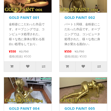
GOLD PAINT 001
GOLD PAINT 002
金粉姿にこだわった作品で
パート１同様、金粉姿にこ
す。オープニングでは、コ
だわった作品です。オープ
ンピュータ処理された、
ニングでは、コンピュータ
様々な色に身体が変わる面
処理された、様々な色に身
白い処理をしており..
体が変わる面白い..
¥550
¥2,750
¥550
¥2,750
価格(税抜): ¥500
価格(税抜): ¥500
GOLD PAINT 004
GOLD PAINT 005