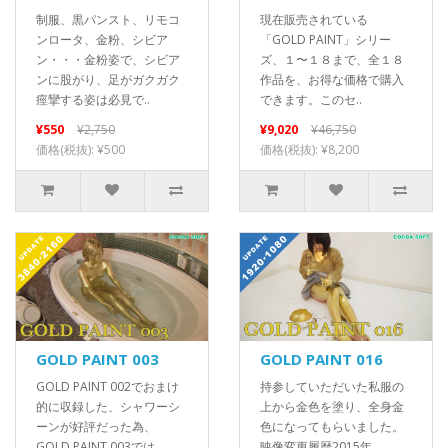
制服、黒パンスト、リモコ
現在販売されている
ンロータ、金粉、シビア
「GOLD PAINT」シリー
ン・・・金粉姿で、シビア
ズ、１〜１８まで、全１８
ンに股がり、足がガクガク
作品を、お得な価格で購入
痙攣する姿は必見で..
できます。このセ..
¥550
¥2,750
¥9,020
¥46,750
価格(税抜): ¥500
価格(税抜): ¥8,200
GOLD PAINT 003
GOLD PAINT 016
GOLD PAINT 002でおまけ
持参していただいた私服の
的に収録した、シャワーシ
上から金色を塗り、全身金
ーンが好評だった為、
色になってもらいました。
GOLD PAINT 003では..
映像変更履歴2015年