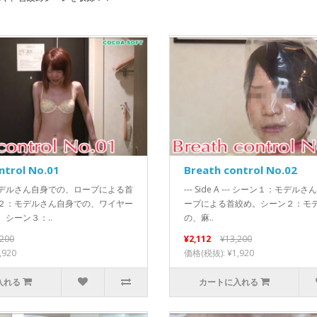
ntrol No.01
Breath control No.02
デルさん自身での、ロープによる首
--- Side A --- シーン１：モデ
２：モデルさん自身での、ワイヤー
ープによる首絞め。シーン２：モ
シーン３：..
の、麻..
,200
¥2,112
¥13,200
,920
価格(税抜): ¥1,920
入れる
カートに入れる