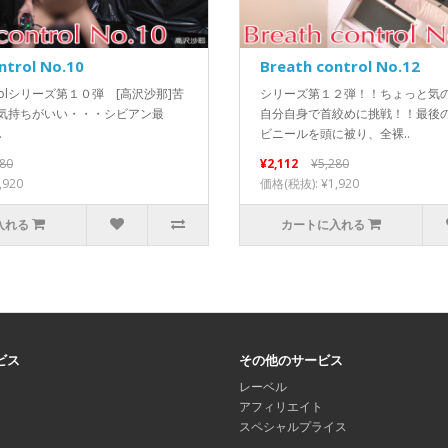
ntrol No.10
Breath control No.12
ontrolシリーズ第１０弾 [高沢沙那]苦
シリーズ第１２弾！！ちょっと気
気持ちがいい・・・シビアン最
自分自身で首絞めに挑戦！！最後
.
ビニールを頭に被り、全裸..
280
¥2,112
¥5,280
,920
価格(税抜): ¥1,920
入れる
カートに入れる
ビス
その他のサービス
レーベル
アフィリエイト
スペシャルプライス