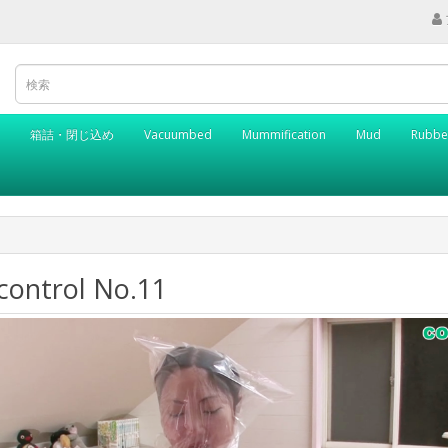
箱詰・閉じ込め
Vacuumbed
Mummification
Mud
Rubbe
control No.11