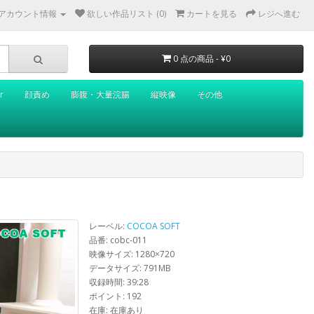
アカウント情報
欲しい作品リスト (0)
カートを見る
レジへ進む
0 点の商品 - ¥0
r
顔責め
膨腹・大量浣腸
縦映像
その他
レーベル:
COCOA SOFT
品番: cobc-011
映像サイズ: 1280×720
データサイズ: 791MB
収録時間: 39:28
ポイント: 192
在庫: 在庫あり