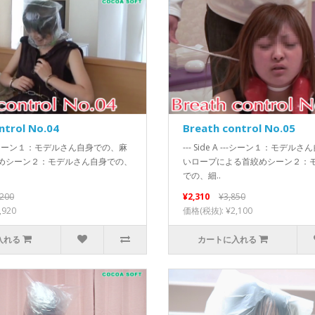
ntrol No.04
Breath control No.05
 A ---シーン１：モデルさん自身での、麻
--- Side A ---シーン１：モデ
めシーン２：モデルさん自身での、
いロープによる首絞めシーン２：
での、細..
,200
¥2,310
¥3,850
,920
価格(税抜): ¥2,100
入れる
カートに入れる