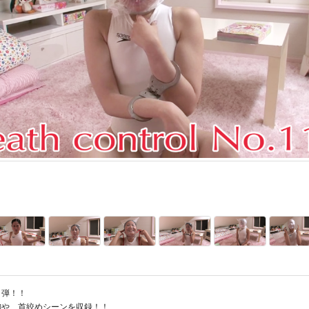
１弾！！
御や、首絞めシーンを収録！！