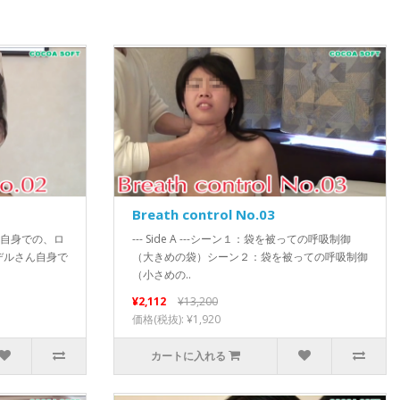
Breath control No.03
ルさん自身での、ロ
--- Side A ---シーン１：袋を被っての呼吸制御
デルさん自身で
（大きめの袋）シーン２：袋を被っての呼吸制御
（小さめの..
¥2,112
¥13,200
価格(税抜): ¥1,920
カートに入れる