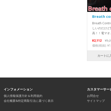
Breath co
Breath C
しいのだけど
高！！電マオ.
¥2,112
¥5,
価格(税抜): ¥1
カートに
インフォメーション
カスタマーサー
個人情報保護方針＆利用規約
お問合せ
会社概要&特定商取引法に基づく表示
サイトマップ