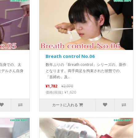
Breath control No.06
ルさん自身での、太
数年ぶりの「Breath control」シリーズの、新作
モデルさん自身
となります。両手両足を拘束された状態での、
「首締め」及..
¥1,782
¥2,970
価格(税抜): ¥1,620
カートに入れる