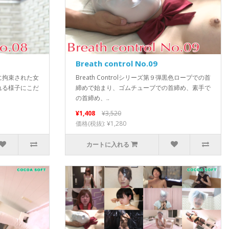
Breath control No.09
に拘束された女
Breath Controlシリーズ第９弾黒色ロープでの首
れる様子にこだ
締めで始まり、ゴムチューブでの首締め、素手で
の首締め、..
¥1,408
¥3,520
価格(税抜): ¥1,280
カートに入れる