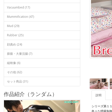
Vacuumbed (17)
Mummification (47)
Mud (29)
Rubber (25)
顔責め (24)
膨腹・大量浣腸 (7)
縦映像 (6)
その他 (62)
セット商品 (31)
作品紹介（ランダム）
説明
シリーズ第１
色々な呼吸制