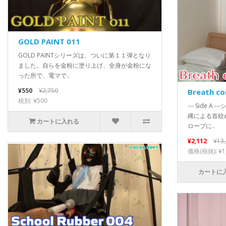
GOLD PAINT 011
GOLD PAINTシリーズは、ついに第１１弾となり
ました。自らを金粉に塗り上げ、全身が金粉にな
った所で、電マで..
¥550
¥2,750
Breath co
税別: ¥500
--- Side
縄による首絞
カートに入れる
ロープに..
¥2,112
¥13
価格(税抜): ¥1
カートに