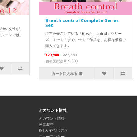
Breath control Complete Series
Set
の強い女性が、
現在販売されている「Breath control」シリー
のシーンでは、
ズ、１〜１２まで、全１２作品を、お得な価格で
購入できます..
¥20,900
¥88,660
価格(税抜): ¥19,000
カートに入れる
アカウント情報
アカウント情報
注文履歴
欲しい作品リスト
ニュースレター