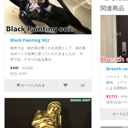
関連商品
Black Painting 002
前作では、絵の具が乾くのを目的として、絵の具
をゆっくり全身に塗っていただきましたが、 今
作では、テカリのある黒を..
¥440
¥2,200
Breath co
税別: ¥400
シーン１：モ
絞め。シーン
カートに入れる
による首絞め。
¥2,112
¥13
価格(税抜): ¥1
カートに