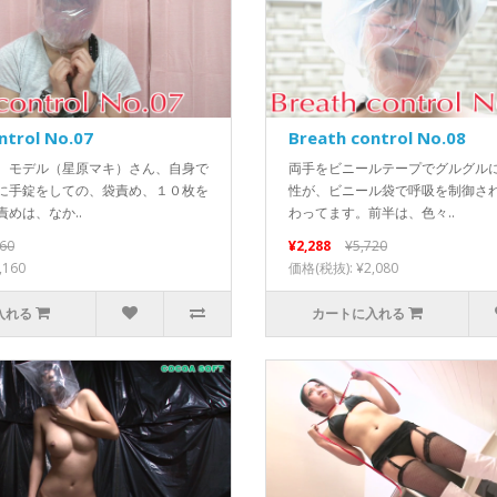
ntrol No.07
Breath control No.08
、モデル（星原マキ）さん、自身で
両手をビニールテープでグルグル
に手錠をしての、袋責め、１０枚を
性が、ビニール袋で呼吸を制御さ
めは、なか..
わってます。前半は、色々..
960
¥2,288
¥5,720
,160
価格(税抜): ¥2,080
入れる
カートに入れる