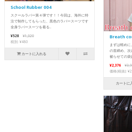
School Rubber 004
スクールラバー第４弾です！！今回は、海外に特
注で制作してもらった、黒色のラバースーツです
全身ラバースーツを着る..
¥528
¥1,320
Breath co
税別: ¥480
まずは軽めに
の首締め、次
カートに入れる
被らせての袋責
¥2,376
¥3,
価格(税抜): ¥2
カートに