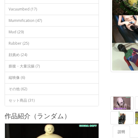
Vacuumbed (17)
Mummification (47)
Mud (29)
Rubber (25)
顔責め (24)
膨腹・大量浣腸 (7)
縦映像 (6)
その他 (62)
セット商品 (31)
作品紹介（ランダム）
説明