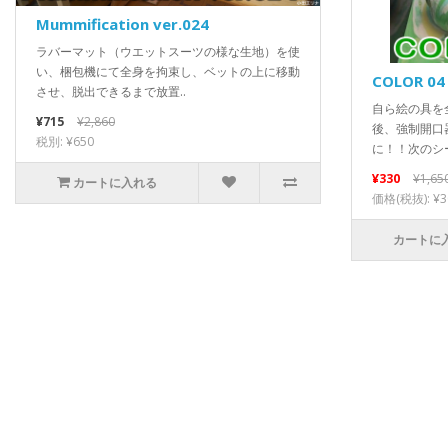
Mummification ver.024
ラバーマット（ウエットスーツの様な生地）を使
い、梱包機にて全身を拘束し、ベットの上に移動
COLOR 04
させ、脱出できるまで放置..
自ら絵の具を
¥715
¥2,860
後、強制開口
税別: ¥650
に！！次のシ
¥330
¥1,65
カートに入れる
価格(税抜): ¥3
カートに