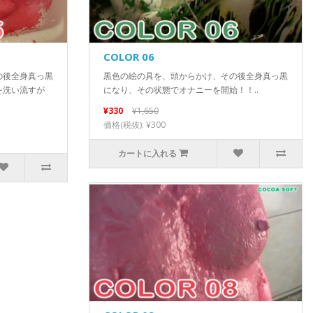
COLOR 06
の後全身真っ黒
黒色の絵の具を、頭からかけ、その後全身真っ黒
を洗い流すが
になり、その状態でオナニーを開始！！..
¥330
¥1,650
価格(税抜): ¥300
カートに入れる