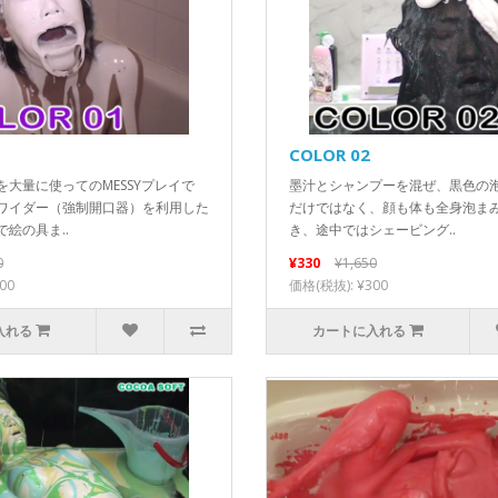
COLOR 02
を大量に使ってのMESSYプレイで
墨汁とシャンプーを混ぜ、黒色の
ワイダー（強制開口器）を利用した
だけではなく、顔も体も全身泡ま
絵の具ま..
き、途中ではシェービング..
0
¥330
¥1,650
00
価格(税抜): ¥300
入れる
カートに入れる