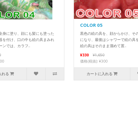
COLOR 05
全身に塗り、顔にも髪にも塗った
黒色の絵の具を、顔からかけ、そ
器を付け、口の中も絵の具まみれ
になり、最後はシャワーで絵の具
ーンでは、カラフ..
絵の具はそのまま溜めて置..
0
¥330
¥1,650
00
価格(税抜): ¥300
入れる
カートに入れる