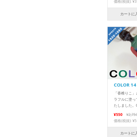
価格(税抜): ¥3
カートに
COLOR 14
「香椎りこ」
ラフルに塗っ
たしました。CO
¥550
¥2,75
価格(税抜): ¥5
カートに