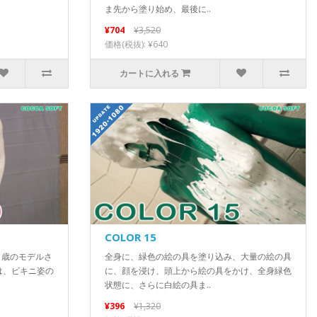
ま先から塗り始め、最後に..
¥704
¥3,520
価格(税抜): ¥640
カートに入れる
COLOR 15
１８歳のモデルさ
全身に、緑色の絵の具を塗り込み、大量の絵の具
は、ビキニ姿の
に、顔を浸け、頭上から絵の具をかけ、全身緑色
状態に、さらに白絵の具ま..
¥396
¥1,320