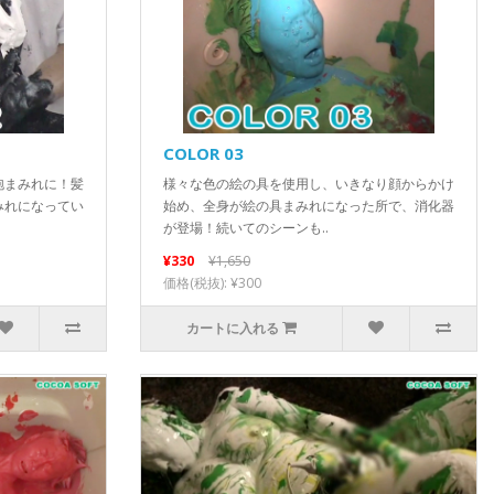
COLOR 03
泡まみれに！髪
様々な色の絵の具を使用し、いきなり顔からかけ
みれになってい
始め、全身が絵の具まみれになった所で、消化器
が登場！続いてのシーンも..
¥330
¥1,650
価格(税抜): ¥300
カートに入れる