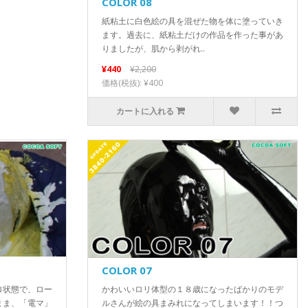
COLOR 08
紙粘土に白色絵の具を混ぜた物を体に塗っていき
ます。過去に、紙粘土だけの作品を作った事があ
りましたが、肌から剥がれ..
¥440
¥2,200
価格(税抜): ¥400
カートに入れる
COLOR 07
ロ状態で、ロー
かわいいロリ体型の１８歳になったばかりのモデ
まま、「電マ」
ルさんが絵の具まみれになってしまいます！！つ