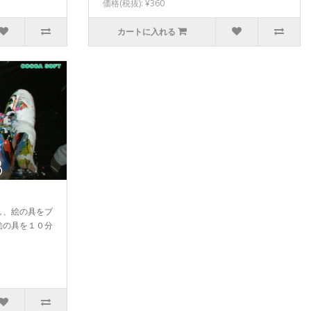
価格(税抜): ¥360
カートに入れる
し、絵の具をブ
絵の具を１０分