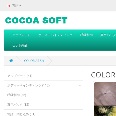
言語
アップデート
ボディーペインティング
呼吸制御
真空パック
セット商品
COLOR All Set
COLOR A
アップデート (41)
ボディーペインティング (112)
+
呼吸制御 (36)
真空パック (35)
箱詰・閉じ込め (31)