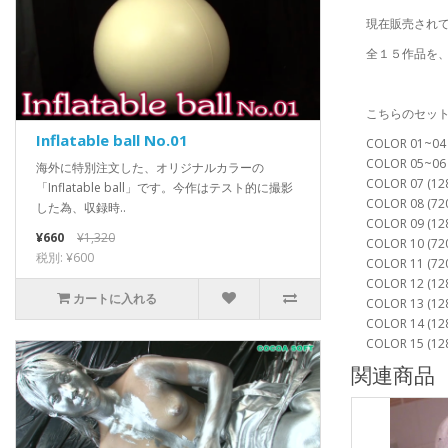
現在販売され
全１５作品を
こちらのセッ
Inflatable ball No.01
COLOR 01~04 
COLOR 05~06 
海外に特別注文した、オリジナルカラーの
COLOR 07 (12
「Inflatable ball」です。今作はテスト的に撮影
COLOR 08 (7
した為、収録時..
COLOR 09 (1
¥660
¥1,320
COLOR 10 (7
税別: ¥600
COLOR 11 (72
COLOR 12 (12
カートに入れる
COLOR 13 (
COLOR 14 (
COLOR 15 (12
関連商品