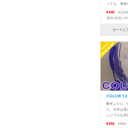
っても、身体か
¥440
¥2,20
価格(税抜): ¥4
カートに
COLOR 12
数年ぶりに、
た。今作は原
シンプルな作品
¥396
¥660