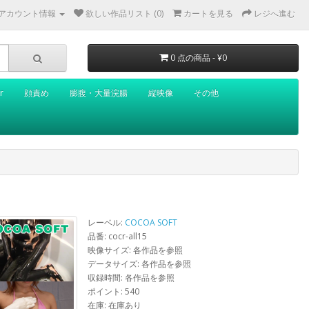
アカウント情報
欲しい作品リスト (0)
カートを見る
レジへ進む
0 点の商品 - ¥0
r
顔責め
膨腹・大量浣腸
縦映像
その他
レーベル:
COCOA SOFT
品番: cocr-all15
映像サイズ: 各作品を参照
データサイズ: 各作品を参照
収録時間: 各作品を参照
ポイント: 540
在庫: 在庫あり