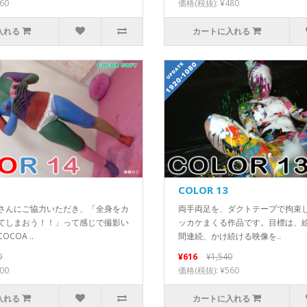
60
価格(税抜): ¥480
入れる
カートに入れる
COLOR 13
さんにご協力いただき、「全身をカ
両手両足を、ダクトテープで拘束
てしまおう！！」って感じで撮影い
ッカケまくる作品です。目標は、
COA ..
間連続、かけ続ける映像を..
0
¥616
¥1,540
00
価格(税抜): ¥560
入れる
カートに入れる