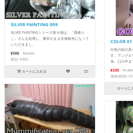
SILVER PAINTING 009
SILVER PAINTINGシリーズ第９弾は、「香椎り
こ」さんを起用し、着衣のまま全身銀色になって
COLOR 01
いただきまし..
白色の絵の具
¥506
¥2,530
す。アングル
税別: ¥460
為、口の中まで
¥330
¥1,65
カートに入れる
価格(税抜): ¥3
カートに