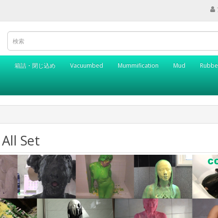
箱詰・閉じ込め
Vacuumbed
Mummification
Mud
Rubbe
ll Set