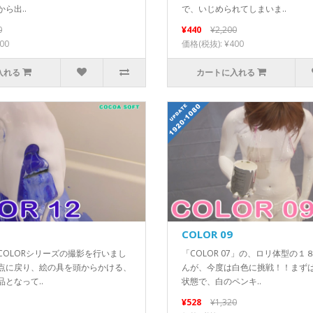
ら出..
で、いじめられてしまいま..
0
¥440
¥2,200
00
価格(税抜): ¥400
入れる
カートに入れる
COLOR 09
COLORシリーズの撮影を行いまし
「COLOR 07」の、ロリ体型の
点に戻り、絵の具を頭からかける、
んが、今度は白色に挑戦！！まず
となって..
状態で、白のペンキ..
¥528
¥1,320