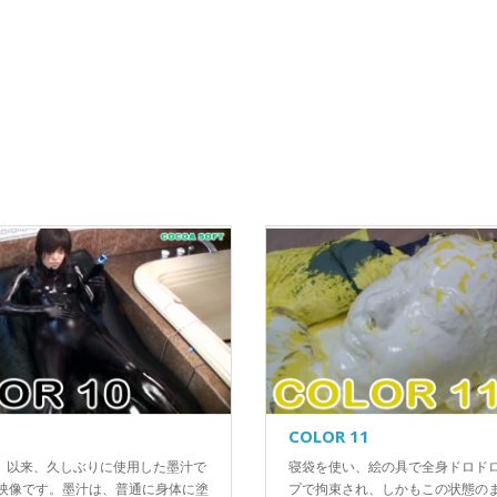
COLOR 11
02」以来、久しぶりに使用した墨汁で
寝袋を使い、絵の具で全身ドロド
映像です。墨汁は、普通に身体に塗
プで拘束され、しかもこの状態の