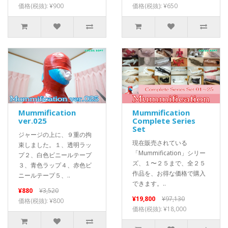
価格(税抜): ¥900
価格(税抜): ¥650
Mummification
Mummification
ver.025
Complete Series
Set
ジャージの上に、９重の拘
現在販売されている
束しました。１、透明ラッ
「Mummification」シリー
プ２、白色ビニールテープ
ズ、１〜２５まで、全２５
３、青色ラップ４、赤色ビ
作品を、お得な価格で購入
ニールテープ５、..
できます。..
¥880
¥3,520
¥19,800
¥97,130
価格(税抜): ¥800
価格(税抜): ¥18,000