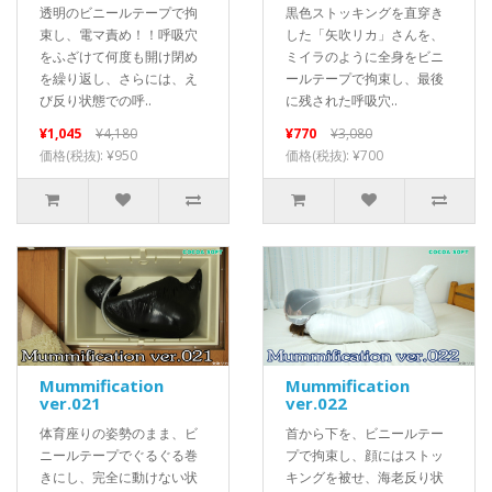
透明のビニールテープで拘
黒色ストッキングを直穿き
束し、電マ責め！！呼吸穴
した「矢吹リカ」さんを、
をふざけて何度も開け閉め
ミイラのように全身をビニ
を繰り返し、さらには、え
ールテープで拘束し、最後
び反り状態での呼..
に残された呼吸穴..
¥1,045
¥4,180
¥770
¥3,080
価格(税抜): ¥950
価格(税抜): ¥700
Mummification
Mummification
ver.021
ver.022
体育座りの姿勢のまま、ビ
首から下を、ビニールテー
ニールテープでぐるぐる巻
プで拘束し、顔にはストッ
きにし、完全に動けない状
キングを被せ、海老反り状