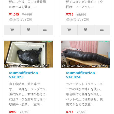
態にした後、口には呼吸用
態でスタンガン責め！！今
のホーズを繋ぎ、..
回は、マニアさん..
¥1,045
¥4,180
¥715
¥2,860
価格(税抜): ¥950
価格(税抜): ¥650
Mummification
Mummification
ver.023
ver.024
床下収納庫、第２弾で
ラバーマット（ウエットス
す。 全身を、ラップで２
ーツの様な生地）を使い、
重に拘束し、女性のあそこ
梱包機にて全身を拘束し、
にはロータを貼り付け床下
ベットの上に移動させ、脱
収納庫へ監禁。 室内..
出できるまで放置..
¥990
¥3,960
¥715
¥2,860