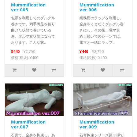
Mummification
Mummification
ver.005
ver.006
包帯を利用してのグルグル
業務用のラップを利用し、
巻きです。両手両足を折り
全身をくまなくグルグル巻
曲げた状態で巻いている
きにし、その後、電マ責
為、ダルマ女状態になって
め！続いてのシーンでは、
おります。こんな状..
電マと一緒にラップ..
¥440
¥2,750
¥440
¥2,750
価格(税抜): ¥400
価格(税抜): ¥400
Mummification
Mummification
ver.007
ver.009
石膏で、全身を拘束し、あ
石膏拘束シリーズ第３弾で