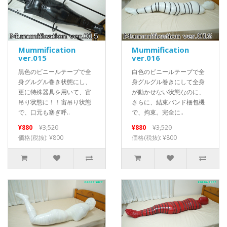
Mummification
Mummification
ver.015
ver.016
黒色のビニールテープで全
白色のビニールテープで全
身グルグル巻き状態にし、
身グルグル巻きにして全身
更に特殊器具を用いて、宙
が動かせない状態なのに、
吊り状態に！！宙吊り状態
さらに、結束バンド梱包機
で、口元も塞ぎ呼..
で、拘束。完全に..
¥880
¥3,520
¥880
¥3,520
価格(税抜): ¥800
価格(税抜): ¥800