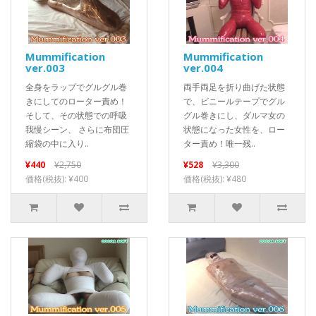
Mummification
Mummification
ver.003
ver.004
全身をラップでグルグル巻
両手両足を折り曲げた状態
きにしてのローター責め！
で、ビニールテープでグル
そして、その状態での呼吸
グル巻きにし、ダルマ女の
我慢シーン、 さらに布団圧
状態になった女性を、ロー
縮袋の中に入り..
ター責め！唯一残..
¥440
¥2,750
¥528
¥3,300
価格(税抜): ¥400
価格(税抜): ¥480