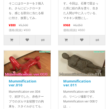
そこにはローターを２個入
す。今回は、石膏で固まっ
れ、さらにピンクロータ
た所に絵の具を塗り、生き
を、感じる部分に当たる様
た人間が中に入っている、
に付け、放置してみ..
マネキン状態にし..
¥880
¥5,500
¥968
¥6,050
価格(税抜): ¥800
価格(税抜): ¥880
Mummification
Mummification
ver.010
ver.011
Mummification ver.004
Mummification ver 008
で、好評でした、赤色テー
の、リベンジ撮影です。
プでのダルマ女状態での拘
Mummification ver 008で
束を、スタイルがとても..
は、..