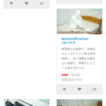
Mummification
ver.014
体育座りの姿勢で、全身を
ビニールテープで巻き完全
拘束し、全く身動きが取れ
ない状態で、呼吸穴にビニ
ール袋を付けての..
¥880
¥3,520
価格(税抜): ¥800