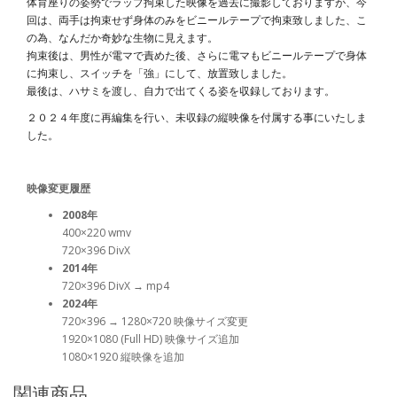
体育座りの姿勢でラップ拘束した映像を過去に撮影しておりますが、今
回は、両手は拘束せず身体のみをビニールテープで拘束致しました、こ
の為、なんだか奇妙な生物に見えます。
拘束後は、男性が電マで責めた後、さらに電マもビニールテープで身体
に拘束し、スイッチを「強」にして、放置致しました。
最後は、ハサミを渡し、自力で出てくる姿を収録しております。
２０２４年度に再編集を行い、未収録の縦映像を付属する事にいたしま
した。
映像変更履歴
2008年
400×220 wmv
720×396 DivX
2014年
720×396 DivX → mp4
2024年
720×396 → 1280×720 映像サイズ変更
1920×1080 (Full HD) 映像サイズ追加
1080×1920 縦映像を追加
関連商品