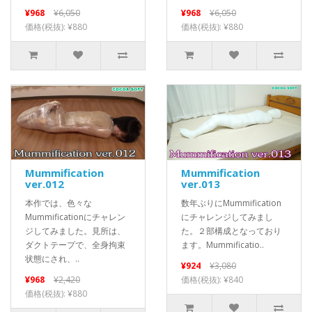
¥968
¥6,050
¥968
¥6,050
価格(税抜): ¥880
価格(税抜): ¥880
Mummification
Mummification
ver.012
ver.013
本作では、色々な
数年ぶりにMummification
Mummificationにチャレン
にチャレンジしてみまし
ジしてみました。見所は、
た。２部構成となっており
ダクトテープで、全身拘束
ます。Mummificatio..
状態にされ、..
¥924
¥3,080
¥968
¥2,420
価格(税抜): ¥840
価格(税抜): ¥880