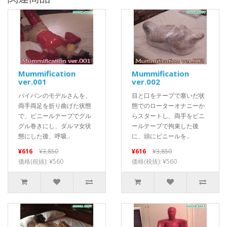
Mummification
Mummification
ver.001
ver.002
パイパンのモデルさんを、
目と口をテープで塞いだ状
両手両足を折り曲げた状態
態でのローターオナニーか
で、ビニールテープでグル
らスタートし、両手をビニ
グル巻きにし、ダルマ女状
ールテープで拘束した後
態にした後、呼吸..
に、頭にビニールを..
¥616
¥3,850
¥616
¥3,850
価格(税抜): ¥560
価格(税抜): ¥560