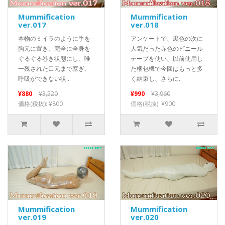
Mummification
Mummification
ver.017
ver.018
本物のミイラのように手を
アンケートで、黒色の次に
胸元に置き、完全に全身を
人気だった赤色のビニール
ぐるぐる巻き状態にし、唯
テープを使い、以前使用し
一残された口元まで塞ぎ、
た梱包機で今回はもっと多
呼吸ができない状..
く結束し、さらに..
¥880
¥3,520
¥990
¥3,960
価格(税抜): ¥800
価格(税抜): ¥900
Mummification
Mummification
ver.019
ver.020