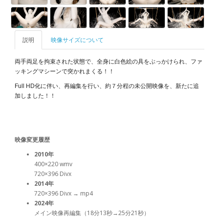
説明
映像サイズについて
両手両足を拘束された状態で、全身に白色絵の具をぶっかけられ、ファ
ッキングマシーンで突かれまくる！！
Full HD化に伴い、再編集を行い、約７分程の未公開映像を、新たに追
加しました！！
映像変更履歴
2010年
400×220 wmv
720×396 Divx
2014年
720×396 Divx → mp4
2024年
メイン映像再編集（18分13秒→25分21秒）