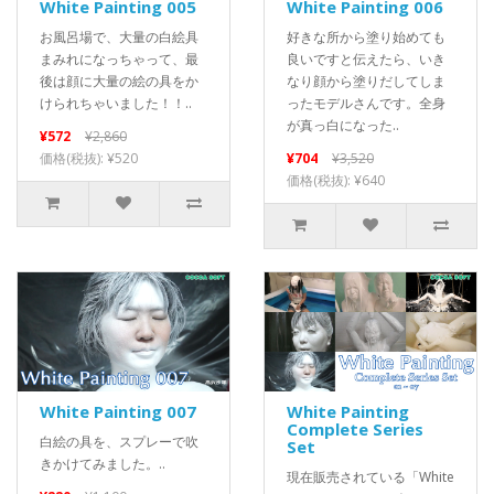
White Painting 005
White Painting 006
お風呂場で、大量の白絵具
好きな所から塗り始めても
まみれになっちゃって、最
良いですと伝えたら、いき
後は顔に大量の絵の具をか
なり顔から塗りだしてしま
けられちゃいました！！..
ったモデルさんです。全身
が真っ白になった..
¥572
¥2,860
価格(税抜): ¥520
¥704
¥3,520
価格(税抜): ¥640
White Painting 007
White Painting
Complete Series
白絵の具を、スプレーで吹
Set
きかけてみました。..
現在販売されている「White