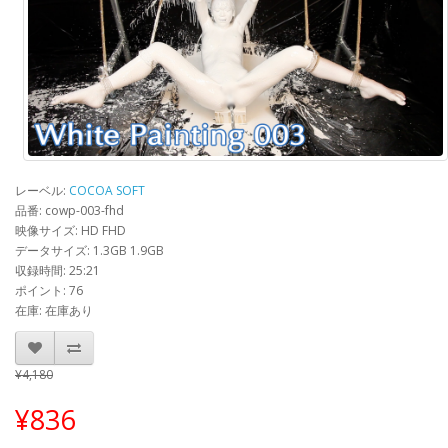
レーベル:
COCOA SOFT
品番: cowp-003-fhd
映像サイズ: HD FHD
データサイズ: 1.3GB 1.9GB
収録時間: 25:21
ポイント: 76
在庫: 在庫あり
¥4,180
¥836