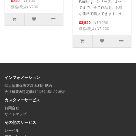
¥220
¥1,100
Painting」シリーズ、１〜
価格(税抜): ¥200
７まで、全７作品を、お得
な価格で購入できます。セ..
¥3,520
¥19,250
価格(税抜): ¥3,200
インフォメーション
個人情報保護方針＆利用規約
会社概要&特定商取引法に基づく表示
カスタマーサービス
お問合せ
サイトマップ
その他のサービス
レーベル